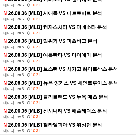
매니저
6
10:31
N
26.08.06 [MLB] 시애틀 VS 디트로이트 분석
매니저
5
10:31
N
26.08.06 [MLB] 캔자스시티 VS 미네소타 분석
매니저
5
10:31
N
26.08.06 [MLB] 밀워키 VS 피츠버그 분석
매니저
5
10:31
N
26.08.06 [MLB] 애틀란타 VS 마이애미 분석
매니저
6
10:31
N
26.08.06 [MLB] 보스턴 VS 시카고 화이트삭스 분석
매니저
6
10:31
N
26.08.06 [MLB] 뉴욕 양키스 VS 세인트루이스 분석
매니저
6
10:31
N
26.08.06 [MLB] 클리블랜드 VS 뉴욕 메츠 분석
매니저
5
10:31
N
26.08.06 [MLB] 신시내티 VS 애슬레틱스 분석
매니저
5
10:31
N
26.08.06 [MLB] 필라델피아 VS 워싱턴 분석
매니저
5
10:31