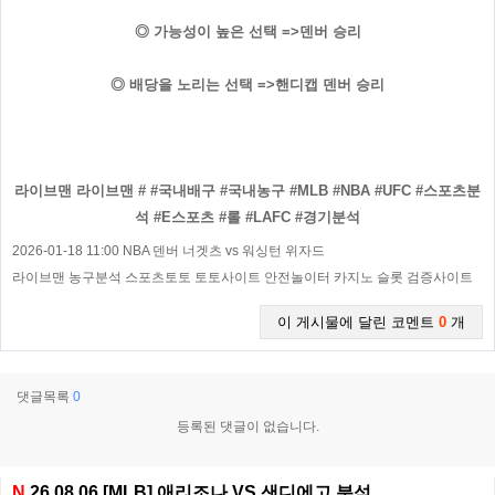
◎ 가능성이 높은 선택 =>덴버 승리
◎ 배당을 노리는 선택 =>핸디캡 덴버 승리
라이브맨
라이브맨
# #국내배구 #국내농구 #MLB #NBA #UFC #스포츠분
석 #E스포츠 #롤 #LAFC #경기분석
2026-01-18 11:00 NBA 덴버 너겟츠 vs 워싱턴 위자드
라이브맨 농구분석 스포츠토토 토토사이트 안전놀이터 카지노 슬롯 검증사이트
이 게시물에 달린 코멘트
0
개
댓글목록
0
등록된 댓글이 없습니다.
N
26.08.06 [MLB] 애리조나 VS 샌디에고 분석