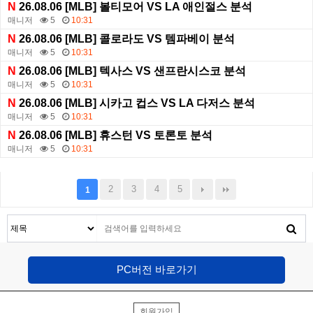
N
26.08.06 [MLB] 볼티모어 VS LA 애인절스 분석
매니저
5
10:31
N
26.08.06 [MLB] 콜로라도 VS 템파베이 분석
매니저
5
10:31
N
26.08.06 [MLB] 텍사스 VS 샌프란시스코 분석
매니저
5
10:31
N
26.08.06 [MLB] 시카고 컵스 VS LA 다저스 분석
매니저
5
10:31
N
26.08.06 [MLB] 휴스턴 VS 토론토 분석
매니저
5
10:31
2
3
4
5
1
PC버전 바로가기
회원가입