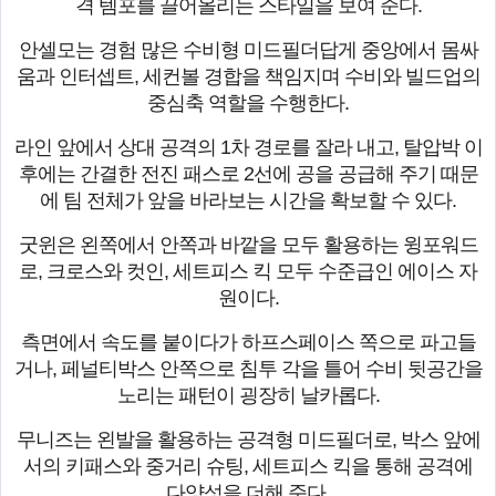
격 템포를 끌어올리는 스타일을 보여 준다.
안셀모는 경험 많은 수비형 미드필더답게 중앙에서 몸싸
움과 인터셉트, 세컨볼 경합을 책임지며 수비와 빌드업의
중심축 역할을 수행한다.
라인 앞에서 상대 공격의 1차 경로를 잘라 내고, 탈압박 이
후에는 간결한 전진 패스로 2선에 공을 공급해 주기 때문
에 팀 전체가 앞을 바라보는 시간을 확보할 수 있다.
굿윈은 왼쪽에서 안쪽과 바깥을 모두 활용하는 윙포워드
로, 크로스와 컷인, 세트피스 킥 모두 수준급인 에이스 자
원이다.
측면에서 속도를 붙이다가 하프스페이스 쪽으로 파고들
거나, 페널티박스 안쪽으로 침투 각을 틀어 수비 뒷공간을
노리는 패턴이 굉장히 날카롭다.
무니즈는 왼발을 활용하는 공격형 미드필더로, 박스 앞에
서의 키패스와 중거리 슈팅, 세트피스 킥을 통해 공격에
다양성을 더해 준다.