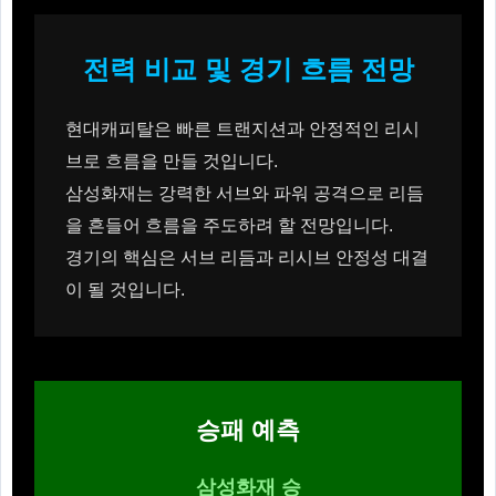
전력 비교 및 경기 흐름 전망
현대캐피탈은 빠른 트랜지션과 안정적인 리시
브로 흐름을 만들 것입니다.
삼성화재는 강력한 서브와 파워 공격으로 리듬
을 흔들어 흐름을 주도하려 할 전망입니다.
경기의 핵심은 서브 리듬과 리시브 안정성 대결
이 될 것입니다.
승패 예측
삼성화재 승