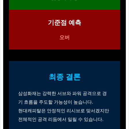
기준점 예측
오버
최종 결론
삼성화재는 강력한 서브와 파워 공격으로 경
기 흐름을 주도할 가능성이 높습니다.
현대캐피탈은 안정적인 리시브로 맞서겠지만
전체적인 공격 리듬에서 밀릴 수 있습니다.