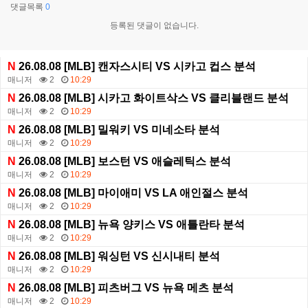
댓글목록
0
등록된 댓글이 없습니다.
N
26.08.08 [MLB] 캔자스시티 VS 시카고 컵스 분석
매니저
2
10:29
N
26.08.08 [MLB] 시카고 화이트삭스 VS 클리블랜드 분석
매니저
2
10:29
N
26.08.08 [MLB] 밀워키 VS 미네소타 분석
매니저
2
10:29
N
26.08.08 [MLB] 보스턴 VS 애슬레틱스 분석
매니저
2
10:29
N
26.08.08 [MLB] 마이애미 VS LA 애인절스 분석
매니저
2
10:29
N
26.08.08 [MLB] 뉴욕 양키스 VS 애틀란타 분석
매니저
2
10:29
N
26.08.08 [MLB] 워싱턴 VS 신시내티 분석
매니저
2
10:29
N
26.08.08 [MLB] 피츠버그 VS 뉴욕 메츠 분석
매니저
2
10:29