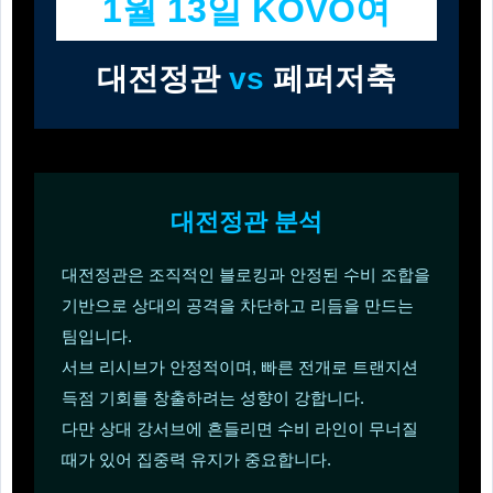
1월 13일 KOVO여
대전정관
vs
페퍼저축
대전정관 분석
대전정관은 조직적인 블로킹과 안정된 수비 조합을
기반으로 상대의 공격을 차단하고 리듬을 만드는
팀입니다.
서브 리시브가 안정적이며, 빠른 전개로 트랜지션
득점 기회를 창출하려는 성향이 강합니다.
다만 상대 강서브에 흔들리면 수비 라인이 무너질
때가 있어 집중력 유지가 중요합니다.