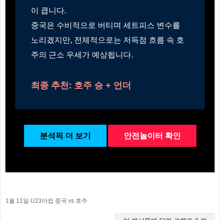
이 큽니다.
중국은 수비적으로 버티며 세트피스 변수를
노리겠지만, 전체적으로는 저득점 흐름 속 호
주의 근소 우세가 예상됩니다.
최종 추천: 호주 승 + 언더
분석픽 더 보기
안전놀이터 확인
1월 11일 U23아컵 중국 vs 호주