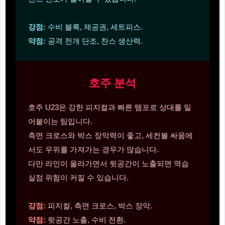
강점:
수비 블록, 제공권, 세트피스.
약점:
공격 전개 단조, 찬스 생산력.
호주 분석
호주 U23은 강한 피지컬과 빠른 템포로 상대를 밀
어붙이는 팀입니다.
측면 크로스와 박스 장악력이 좋고, 세컨볼 싸움에
서도 우위를 가져가는 경우가 많습니다.
다만 라인이 올라가면서 뒷공간이 노출되면 역습
실점 위험이 커질 수 있습니다.
강점:
피지컬, 측면 크로스, 박스 장악.
약점:
뒷공간 노출, 수비 전환.