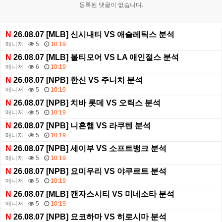
등록된 댓글이 없습니다.
N
26.08.07 [MLB] 신시내티 VS 애슬레틱스 분석
매니저
5
10:19
N
26.08.07 [MLB] 볼티모어 VS LA 애인절스 분석
매니저
6
10:19
N
26.08.07 [NPB] 한신 VS 주니치 분석
매니저
5
10:19
N
26.08.07 [NPB] 치바 롯데 VS 오릭스 분석
매니저
5
10:19
N
26.08.07 [NPB] 니혼햄 VS 라쿠텐 분석
매니저
5
10:19
N
26.08.07 [NPB] 세이부 VS 소프트뱅크 분석
매니저
5
10:19
N
26.08.07 [NPB] 요미우리 VS 야쿠르트 분석
매니저
5
10:19
N
26.08.07 [MLB] 캔자스시티 VS 미네소타 분석
매니저
5
10:19
N
26.08.07 [NPB] 요코하마 VS 히로시마 분석