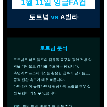
1월 11일 잉글FA컵
토트넘
vs
A빌라
토트넘 분석
토트넘은 빠른 템포의 점유율 축구와 강한 전방 압
박을 기반으로 경기를 주도하는 팀입니다.
측면과 하프스페이스를 활용한 침투가 날카롭고,
공격 전환 속도가 매우 빠릅니다.
다만 라인이 올라가면서 뒷공간이 노출될 경우 실
점 위험이 커질 수 있습니다.
강점:
전방 압박, 빠른 전환, 침투 전개.