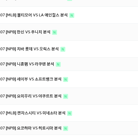
8.07 [MLB] 볼티모어 VS LA 애인절스 분석
N
8.07 [NPB] 한신 VS 주니치 분석
N
8.07 [NPB] 치바 롯데 VS 오릭스 분석
N
8.07 [NPB] 니혼햄 VS 라쿠텐 분석
N
8.07 [NPB] 세이부 VS 소프트뱅크 분석
N
8.07 [NPB] 요미우리 VS 야쿠르트 분석
N
8.07 [MLB] 캔자스시티 VS 미네소타 분석
N
8.07 [NPB] 요코하마 VS 히로시마 분석
N