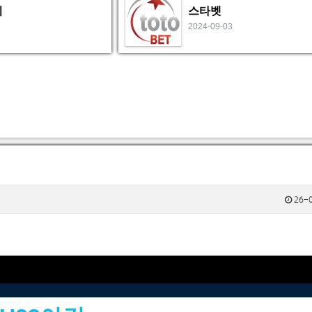
비
스타벳
2024-09-03
26-0