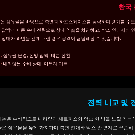
한국
은 점유율을 바탕으로 측면과 하프스페이스를 공략하며 경기를 주도
 압박과 빠른 수비 전환으로 상대 역습을 차단하고, 박스 안에서의 
 상대가 라인을 깊게 내릴 경우 공격이 답답해질 수 있습니다.
:
점유율 운영, 전방 압박, 빠른 전환.
:
내려앉는 수비 상대, 마무리 기복.
전력 비교 및 
바논은 수비적으로 내려앉아 세트피스와 역습 한 방을 노릴 가능성
은 점유율을 높게 가져가며 측면 전개와 박스 안 연계로 꾸준히