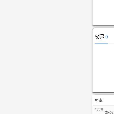
댓글
0
번호
1728
26.0