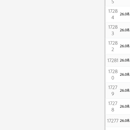
5
1728
26.0
4
1728
26.0
3
1728
26.0
2
17281
26.0
1728
26.0
0
1727
26.0
9
1727
26.0
8
17277
26.0