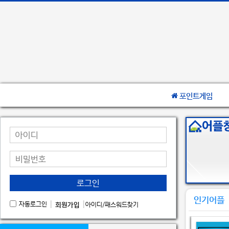
포인트게임
로그인
인기어플
|
|
자동로그인
회원가입
아이디/패스워드찾기