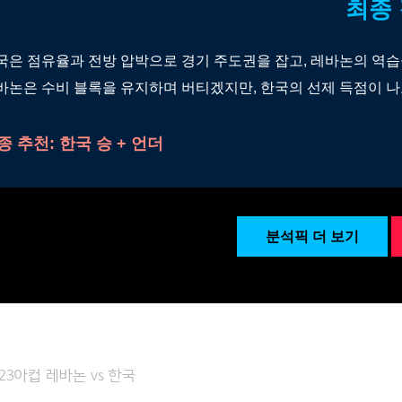
최종
국은 점유율과 전방 압박으로 경기 주도권을 잡고, 레바논의 역습
바논은 수비 블록을 유지하며 버티겠지만, 한국의 선제 득점이 나
종 추천: 한국 승 + 언더
분석픽 더 보기
U23아컵 레바논 vs 한국