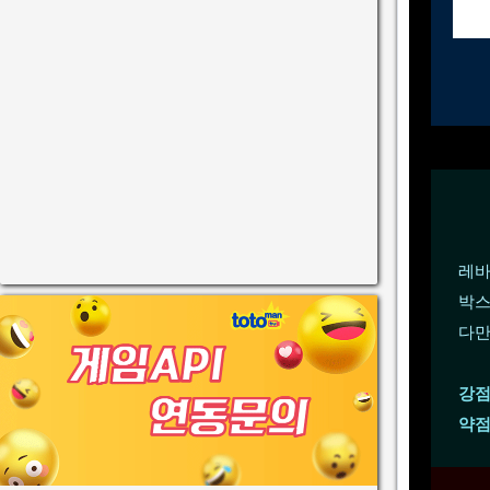
레바
박스
다만
강점
약점