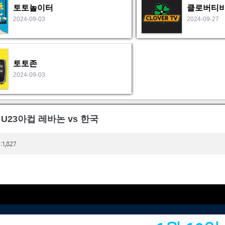
토토놀이터
클로버티
2024-09-03
2024-09-27
토토존
2024-09-03
 U23아컵 레바논 vs 한국
1,827