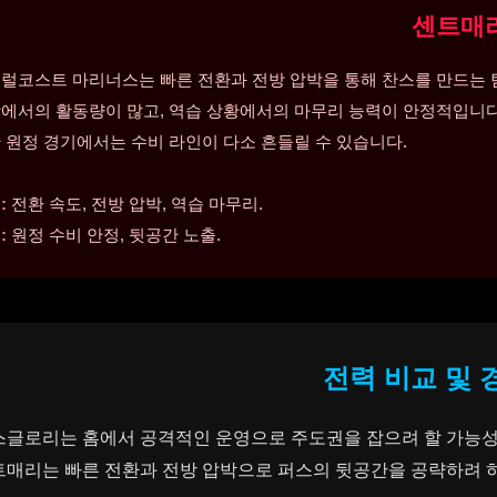
센트매
럴코스트 마리너스는 빠른 전환과 전방 압박을 통해 찬스를 만드는 
에서의 활동량이 많고, 역습 상황에서의 마무리 능력이 안정적입니다
 원정 경기에서는 수비 라인이 다소 흔들릴 수 있습니다.
:
전환 속도, 전방 압박, 역습 마무리.
:
원정 수비 안정, 뒷공간 노출.
전력 비교 및 
스글로리는 홈에서 공격적인 운영으로 주도권을 잡으려 할 가능성
매리는 빠른 전환과 전방 압박으로 퍼스의 뒷공간을 공략하려 하