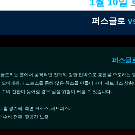
1월 10일
퍼스글로
v
퍼스글
글로리는 홈에서 공격적인 전개와 강한 압박으로 흐름을 주도하는 
 오버래핑과 크로스를 통해 많은 찬스를 만들어내며, 세트피스 상황
 수비 전환이 늦어질 경우 실점 위험이 커질 수 있습니다.
:
홈 경기력, 측면 크로스, 세트피스.
:
수비 전환, 뒷공간 노출.