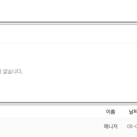
 없습니다.
이름
날
매니저
08-