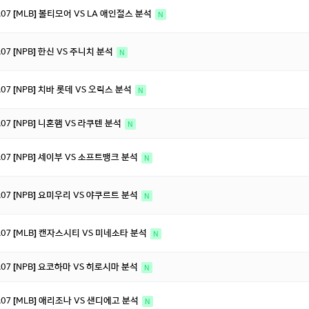
8.07 [MLB] 볼티모어 VS LA 애인절스 분석
N
8.07 [NPB] 한신 VS 주니치 분석
N
8.07 [NPB] 치바 롯데 VS 오릭스 분석
N
8.07 [NPB] 니혼햄 VS 라쿠텐 분석
N
8.07 [NPB] 세이부 VS 소프트뱅크 분석
N
8.07 [NPB] 요미우리 VS 야쿠르트 분석
N
8.07 [MLB] 캔자스시티 VS 미네소타 분석
N
8.07 [NPB] 요코하마 VS 히로시마 분석
N
8.07 [MLB] 애리조나 VS 샌디에고 분석
N