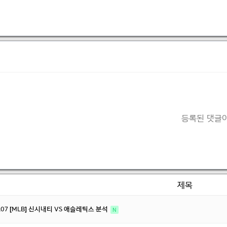
등록된 댓글이
제목
8.07 [MLB] 신시내티 VS 애슬레틱스 분석
N