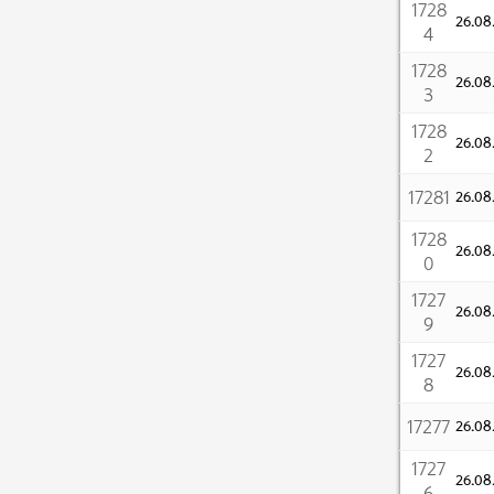
1728
26.0
4
1728
26.0
3
1728
26.0
2
17281
26.0
1728
26.0
0
1727
26.0
9
1727
26.0
8
17277
26.0
1727
26.0
6