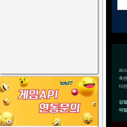
퍼스
측면
다만
강점
약점