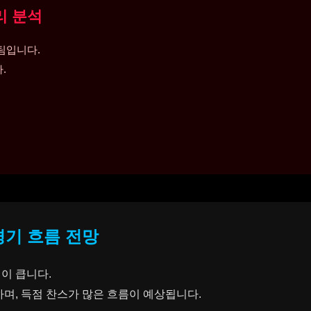
리 분석
팀입니다.
.
경기 흐름 전망
이 큽니다.
며, 득점 찬스가 많은 흐름이 예상됩니다.