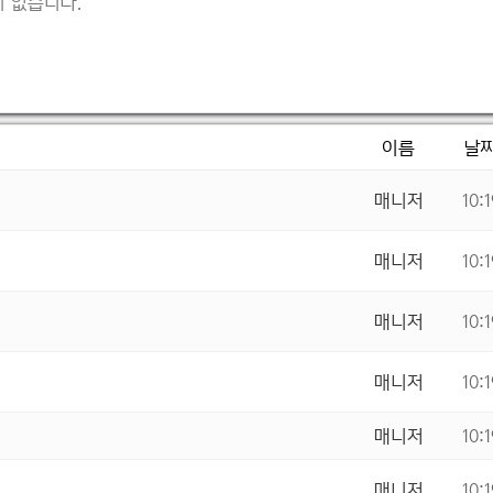
 없습니다.
이름
날
매니저
10:1
매니저
10:1
매니저
10:1
매니저
10:1
매니저
10:1
매니저
10:1