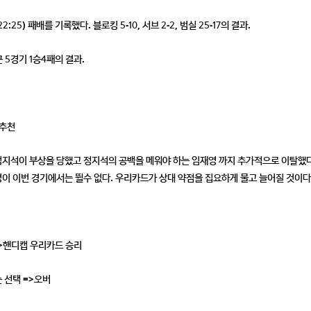
2:25) 패배를 기록했다. 블로킹 5-10, 서브 2-2, 범실 25-17의 결과.
 5경기 1승4패의 결과.
팅추천
던 정지석이 부상을 당했고 정지석의 공백을 메워야 하는 임재영 까지 추가적으로 이탈했다
재영이 이번 경기에서는 뛸수 없다. 우리카드가 상대 약점을 집요하게 물고 늘어질 것이다
=>핸디캡 우리카드 승리
 선택 =>오버