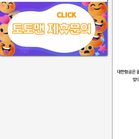
대한항공은 올
맞대