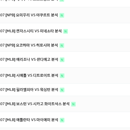
8.07 [NPB] 요미우리 VS 야쿠르트 분석
N
8.07 [MLB] 캔자스시티 VS 미네소타 분석
N
8.07 [NPB] 요코하마 VS 히로시마 분석
N
8.07 [MLB] 애리조나 VS 샌디에고 분석
N
8.07 [MLB] 시애틀 VS 디트로이트 분석
N
8.07 [MLB] 필라델피아 VS 워싱턴 분석
N
8.07 [MLB] 보스턴 VS 시카고 화이트삭스 분석
N
8.07 [MLB] 애틀란타 VS 마이애미 분석
N