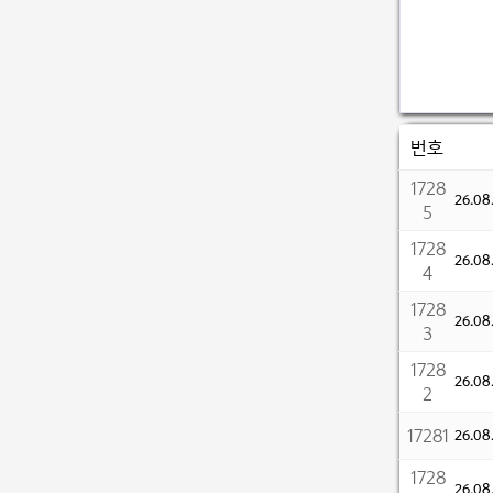
번호
1728
26.0
5
1728
26.0
4
1728
26.0
3
1728
26.0
2
17281
26.0
1728
26.0