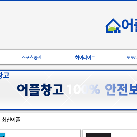
스포츠중계
하이라이트
토토/
최신어플