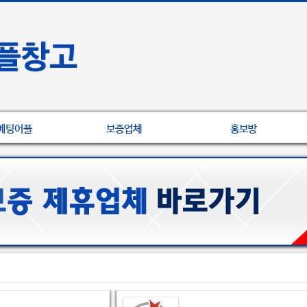
베팅어플
보증업체
홍보방