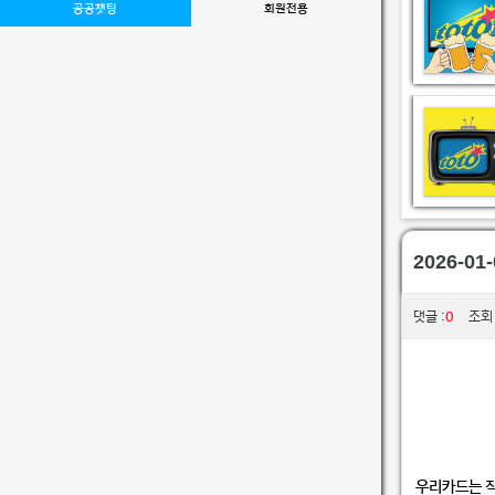
공공챗팅
회원전용
2026-0
0
댓글 :
조회 :
우리카드는 직전경