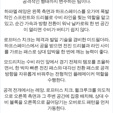
공격적인 형태까지 변주하는 팀이다.
하파엘 레앙은 왼쪽 측면과 하프스페이스를 오가며 폭발
적인 스프린트와 드리블로 수비 라인을 찢는 역할을 맡고
있고, 순간 가속과 방향 전환이 워낙 날카로워 한 번 공간
이 열리면 수비가 버티기 쉽지 않다.
로프터스 치크는 체격과 발밑 기술을 겸비한 미드필더라,
하프스페이스에서 공을 받으면 전진 드리블과 라인 사이
를 가르는 패스로 상대 압박을 한 번에 깨는 능력이 좋다.
모드리치는 수비 라인 앞에서 경기 전체의 템포를 조율하
면서, 한 박자 빠른 전진 패스와 대각선 전환 패스로 공격
방향을 자유롭게 바꿔주는 전형적인 플레메이커 역할을
수행한다.
공격 전개에서는 레앙, 로프터스 치크, 퓔크루크를 의도적
으로 오른쪽 측면과 그 주변 공간에 집중 배치해, 상대 수
비 블록을 오른쪽으로 끌어당기는 오버로드 패턴을 먼저
가동한다.