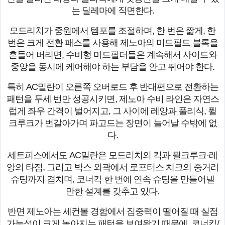
는 딜레마에 직면한다.
모드리치가 중원에서 템포를 조절하며, 한 번은 짧게, 한
번은 크게 전환 패스를 사용해 제노아의 미드필드 블록을
흔들어 버리면, 수비형 미드필더들은 계속해서 사이드와
중앙을 동시에 케어해야 하는 부담을 안고 뛰어야 한다.
특히 AC밀란이 오른쪽 오버로드 후 반대편으로 전환하는
패턴을 두세 번만 성공시키면, 제노아 수비 라인은 자연스
럽게 좌우 간격이 벌어지고, 그 사이에 레앙과 풀리식, 퓔
크루크가 번갈아가며 파고드는 장면이 늘어날 수밖에 없
다.
세트피스에서도 AC밀란은 모드리치의 킥과 퓔크루크·레
앙의 타점, 그리고 박스 외곽에서 로프터스 치크의 중거리
슈팅까지 겹치며, 코너킥 한 번에 연속 슈팅을 만들어낼
만한 설계를 갖추고 있다.
반면 제노아는 세컨볼 경합에서 집중력이 떨어질 때 실점
가능성이 크게 높아지는 패턴을 보여왔기 때문에, 코너킥/