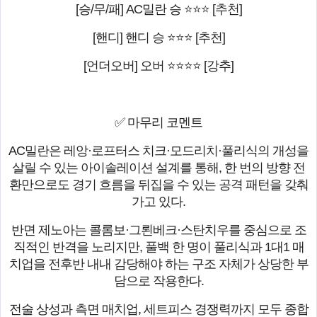
[승/무/패] AC밀란 승 ⭐⭐⭐ [추천]
[핸디] 핸디 승 ⭐⭐⭐ [추천]
[언더오버] 오버 ⭐⭐⭐⭐ [강추]
✅ 마무리 코멘트
AC밀란은 레앙·로프터스 치크·모드리치·풀리식의 개성을
살릴 수 있는 아이솔레이션 설계를 통해, 한 번의 방향 전
환만으로도 경기 흐름을 뒤집을 수 있는 공격 패턴을 갖춰
가고 있다.
반면 제노아는 콜롬보·그뢴베크·스탄치우를 중심으로 조
직적인 반격을 노리지만, 풀백 한 명이 풀리식과 1대1 매
치업을 전후반 내내 감당해야 하는 구조 자체가 상당한 부
담으로 작용한다.
전술 상성과 측면 매치업, 세트피스 경쟁력까지 모두 종합