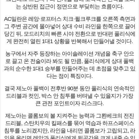
는 상반된 접근이 정면으로 부딪히는 흐름이다.
AC밀란은 레앙·로프터스 치크·퓔크루크를 오른쪽 측면과
그 주변 공간에 몰아넣어 상대 수비 라인을 한쪽으로 끌어
당긴 뒤, 모드리치의 빠른 시야 전환으로 반대편 풀리식에
게 완전히 열린 1대1 상황을 반복해서 만들어낼 것이다.
농구에서 자주 등장하는 아이솔레이션 개념을 축구 안으
로 끌고 온 전술이라 봐도 될 만큼, 풀리식에게 상대 풀백
과의 순수한 1대1 승부를 만들어주는 데 초점을 맞추고 있
다는 점이 특징이다.
결국 제노아 풀백이 전후반 90분 동안 풀리식의 연속적인
드리블과 컷인, 박스 안 침투를 버텨낼 수 있을지가 가장
큰 관전 포인트이자 리스크다.
제노아는 콜롬보의 볼 지켜주는 능력과 그뢴베크의 전진
드리블, 스탄치우의 킬패스를 묶어 역습과 하프스페이스
침투를 노리겠지만, 라인을 내리면 콜롬보가 고립되고, 라
인을 올리면 레앙과 풀리식에게 뒷공간을 크게 내줄 수 있