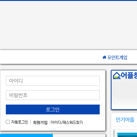
포인트게임
로그인
인기어플
|
|
자동로그인
회원가입
아이디/패스워드찾기