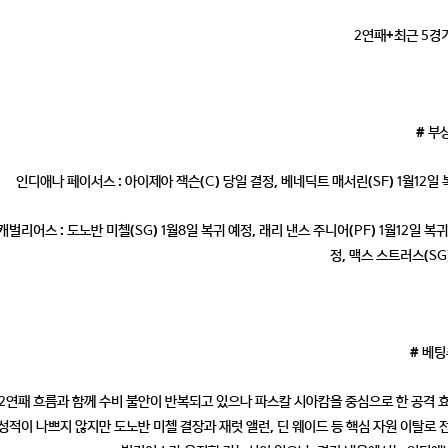
2연패+최근 5경기
# 부
인디애나 페이서스 : 아이제아 잭슨(C) 당일 결정, 베네딕트 매서린(SF) 1월12일 
벌리어스 : 도노반 미첼(SG) 1월8일 복귀 예정, 래리 낸스 주니어(PF) 1월12일 복귀 
정, 맥스 스트러스(SG
# 베
2연패 흐름과 함께 수비 불안이 반복되고 있으나 파스칼 시아캄을 중심으로 한 공격 
성적이 나쁘지 않지만 도노반 미첼 결장과 재럿 앨런, 딘 웨이드 등 핵심 자원 이탈로