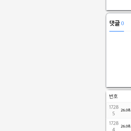
댓글
0
번호
1728
26.0
5
1728
26.0
4