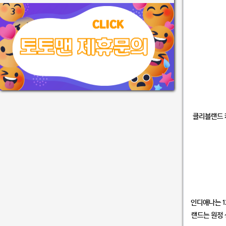
클리블랜드 캐
인디애나는 1
랜드는 원정 