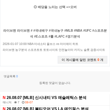
◎ 배당을 노리는 선택 =>오버
라이브맨
라이브맨
# #국내배구 #국내농구 #MLB #NBA #UFC #스포츠분
석 #E스포츠 #롤 #LAFC #경기분석
2026-01-07 10:00 NBA 미네소타 울브스 vs 마이애미 히트
라이브맨 농구분석 스포츠토토 토토사이트 안전놀이터 카지노 슬롯 검증사이트
이 게시물에 달린 코멘트
0
개
댓글목록
0
등록된 댓글이 없습니다.
N
26.08.07 [MLB] 신시내티 VS 애슬레틱스 분석
매니저
7
08-07
N
26.08.07 [MLB] 볼티모어 VS LA 애인절스 분석