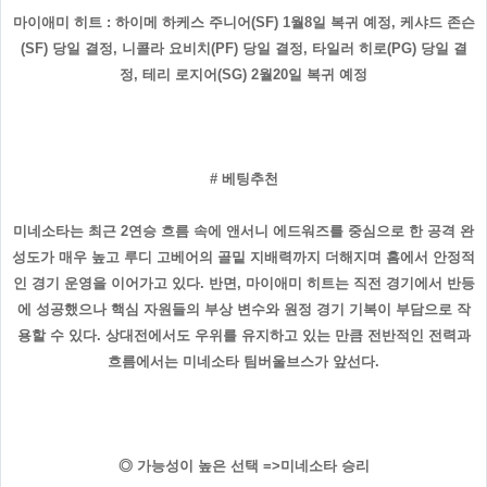
마이애미 히트 : 하이메 하케스 주니어(SF) 1월8일 복귀 예정, 케샤드 존슨
(SF) 당일 결정, 니콜라 요비치(PF) 당일 결정, 타일러 히로(PG) 당일 결
정, 테리 로지어(SG) 2월20일 복귀 예정
# 베팅추천
미네소타는 최근 2연승 흐름 속에 앤서니 에드워즈를 중심으로 한 공격 완
성도가 매우 높고 루디 고베어의 골밑 지배력까지 더해지며 홈에서 안정적
인 경기 운영을 이어가고 있다. 반면, 마이애미 히트는 직전 경기에서 반등
에 성공했으나 핵심 자원들의 부상 변수와 원정 경기 기복이 부담으로 작
용할 수 있다. 상대전에서도 우위를 유지하고 있는 만큼 전반적인 전력과
흐름에서는 미네소타 팀버울브스가 앞선다.
◎ 가능성이 높은 선택 =>미네소타 승리