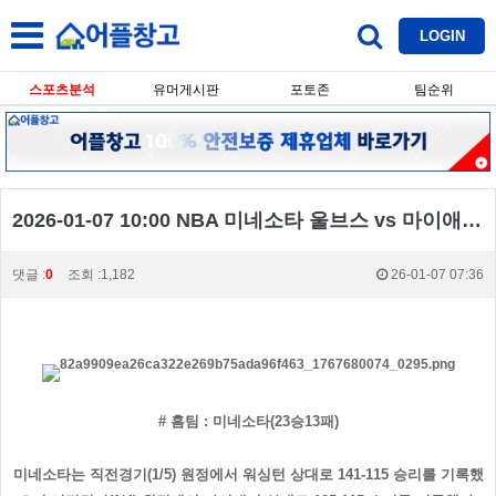
LOGIN
스포츠분석
유머게시판
포토존
팀순위
2026-01-07 10:00 NBA 미네소타 울브스 vs 마이애미 히트
댓글 :
0
조회 :1,182
26-01-07 07:36
# 홈팀 : 미네소타(23승13패)
미네소타는 직전경기(1/5) 원정에서 워싱턴 상대로 141-115 승리를 기록했