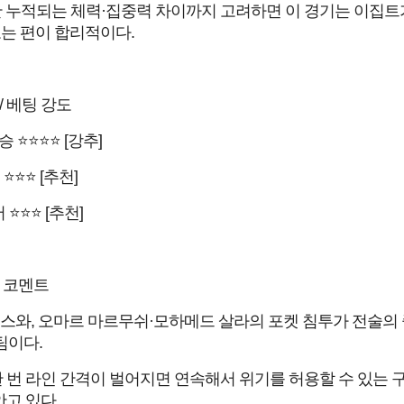
 동안 누적되는 체력·집중력 차이까지 고려하면 이 경기는 이집트
는 편이 합리적이다.
/ 베팅 강도
승 ⭐⭐⭐⭐ [강추]
 ⭐⭐⭐ [추천]
 ⭐⭐⭐ [추천]
 코멘트
 패스와, 오마르 마르무쉬·모하메드 살라의 포켓 침투가 전술의
팀이다.
한 번 라인 간격이 벌어지면 연속해서 위기를 허용할 수 있는 
고 있다.