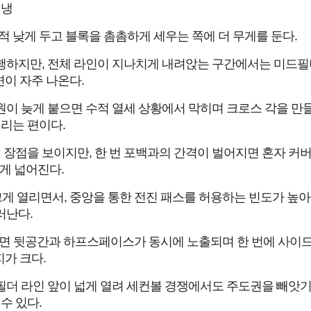
베냉
교적 낮게 두고 블록을 촘촘하게 세우는 쪽에 더 무게를 둔다.
행하지만, 전체 라인이 지나치게 내려앉는 구간에서는 미드필
이 자주 나온다.
원이 늦게 붙으면 수적 열세 상황에서 막히며 크로스 각을 
리는 편이다.
장점을 보이지만, 한 번 포백과의 간격이 벌어지면 혼자 커
게 넓어진다.
게 열리면서, 중앙을 통한 전진 패스를 허용하는 빈도가 높아
러난다.
측면 뒷공간과 하프스페이스가 동시에 노출되며 한 번에 사이
가 크다.
필더 라인 앞이 넓게 열려 세컨볼 경쟁에서도 주도권을 빼앗
수 있다.