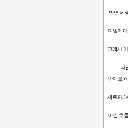
반면 베
다알메이다
그래서 이
라인
반대로 이
세트피스에
이런 흐름