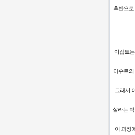
후반으로 
이집트는 
아슈르의 
그래서 
살라는 박
이 과정에