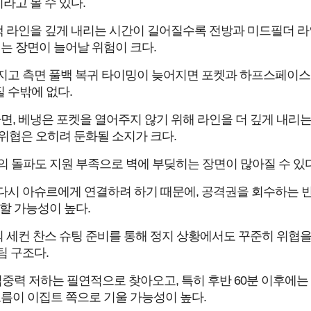
라고 볼 수 있다.
백 라인을 깊게 내리는 시간이 길어질수록 전방과 미드필더 라
는 장면이 늘어날 위험이 크다.
지고 측면 풀백 복귀 타이밍이 늦어지면 포켓과 하프스페이스
 수밖에 없다.
, 베냉은 포켓을 열어주지 않기 위해 라인을 더 깊게 내리
 위협은 오히려 둔화될 소지가 크다.
 돌파도 지원 부족으로 벽에 부딪히는 장면이 많아질 수 있다
다시 아슈르에게 연결하려 하기 때문에, 공격권을 회수하는 
할 가능성이 높다.
의 세컨 찬스 슈팅 준비를 통해 정지 상황에서도 꾸준히 위협
팀 구조다.
집중력 저하는 필연적으로 찾아오고, 특히 후반 60분 이후에는
름이 이집트 쪽으로 기울 가능성이 높다.