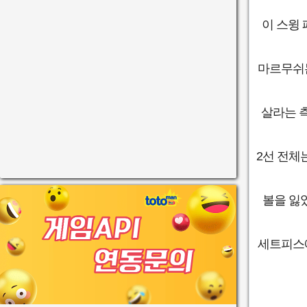
이 스윙
마르무쉬는
살라는 
2선 전체
볼을 잃
세트피스에