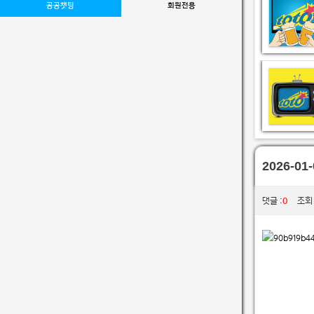
공공챗팅
회원전용
2026-0
0
댓글 :
조회 :