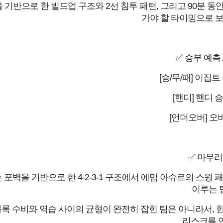
을 기반으로 한 빌드업 구조와 2선 침투 패턴, 그리고 90분
가야 할 타이밍으로 보
✅ 승부 예측 
[승/무/패] 이집트 
[핸디] 핸디 승
[언더오버] 오버
✅ 마무리
 포백을 기반으로 한 4-2-3-1 구조에서 에맘 아슈르의 스윙
이루는 
록 수비와 역습 사이의 균형이 완전히 잡힌 팀은 아니라서, 
리스크를 안