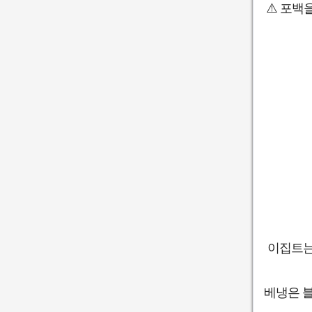
⚠️ 포백
이집트는
베냉은 블