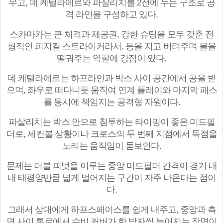
우고, 데 케텔라에르와 파살리치를 2선에 두는 구조로 공
격 라인을 구성하고 있다.
스카마카는 큰 체격과 제공권, 강한 슈팅을 모두 갖춘 전
형적인 피지컬 스트라이커라서, 등을 지고 버텨주며 볼을
떨궈주는 역할에 강점이 있다.
데 케텔라에르는 하프라인과 박스 사이 공간에서 공을 받
으며, 좌우로 떠다니듯 움직여 연계 플레이와 마지막 패스
를 동시에 책임지는 공격형 자원이다.
파살리치는 박스 안으로 침투하는 타이밍이 좋은 미드필
더로, 세컨볼 상황이나 크로스의 두 번째 지점에서 득점을
노리는 움직임이 돋보인다.
문제는 더블 피벗을 이루는 중앙 미드필더 간격이 경기 내
내 태평양만큼 넓게 벌어지는 구간이 자주 나온다는 점이
다.
그래서 상대에게 하프스페이스를 쉽게 내주고, 중앙과 측
면 사이 통로에서 수비 커버가 한 박자씩 늦어지는 장면이