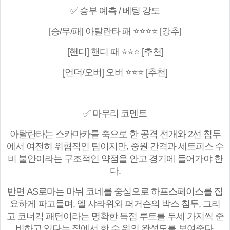
✅ 승부 예측 / 베팅 강도
[승/무/패] 아탈란타 패 ⭐⭐⭐⭐ [강추]
[핸디] 핸디 패 ⭐⭐⭐ [추천]
[언더/오버] 오버 ⭐⭐⭐ [추천]
✅ 마무리 코멘트
아탈란타는 스카마카를 축으로 한 공격 전개와 2선 침투
에서 여전히 위협적인 팀이지만, 중원 간격과 세트피스 수
비 불안이라는 구조적인 약점을 안고 경기에 들어가야 한
다.
반면 AS로마는 마뉘 코네를 중심으로 하프스페이스를 집
요하게 파고들며, 엘 샤라위와 퍼거슨의 박스 침투, 그리
고 코너킥 패턴이라는 명확한 득점 루트를 두세 가지씩 준
비하고 있다는 점에서 한 수 위의 완성도를 보여준다.