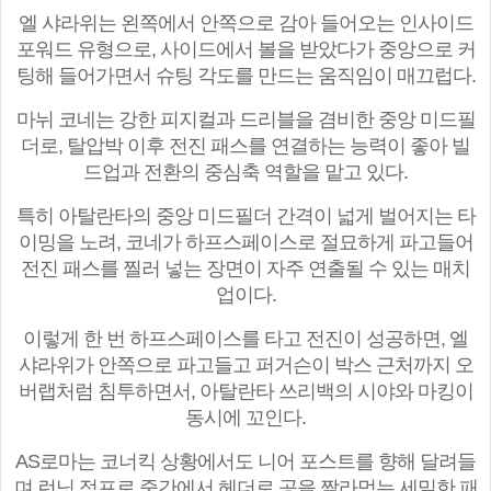
엘 샤라위는 왼쪽에서 안쪽으로 감아 들어오는 인사이드
포워드 유형으로, 사이드에서 볼을 받았다가 중앙으로 커
팅해 들어가면서 슈팅 각도를 만드는 움직임이 매끄럽다.
마뉘 코네는 강한 피지컬과 드리블을 겸비한 중앙 미드필
더로, 탈압박 이후 전진 패스를 연결하는 능력이 좋아 빌
드업과 전환의 중심축 역할을 맡고 있다.
특히 아탈란타의 중앙 미드필더 간격이 넓게 벌어지는 타
이밍을 노려, 코네가 하프스페이스로 절묘하게 파고들어
전진 패스를 찔러 넣는 장면이 자주 연출될 수 있는 매치
업이다.
이렇게 한 번 하프스페이스를 타고 전진이 성공하면, 엘
샤라위가 안쪽으로 파고들고 퍼거슨이 박스 근처까지 오
버랩처럼 침투하면서, 아탈란타 쓰리백의 시야와 마킹이
동시에 꼬인다.
AS로마는 코너킥 상황에서도 니어 포스트를 향해 달려들
며 런닝 점프로 중간에서 헤더로 공을 짤라먹는 세밀한 패