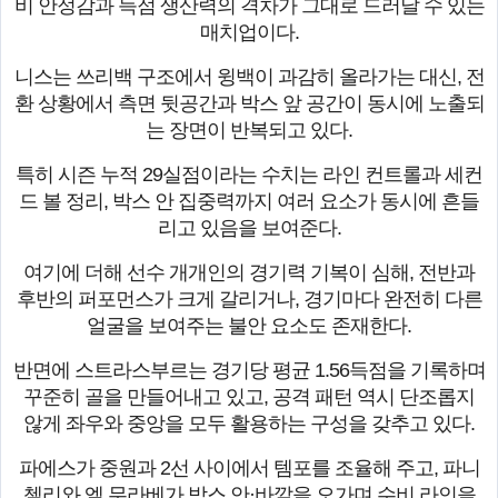
비 안정감과 득점 생산력의 격차가 그대로 드러날 수 있는
매치업이다.
니스는 쓰리백 구조에서 윙백이 과감히 올라가는 대신, 전
환 상황에서 측면 뒷공간과 박스 앞 공간이 동시에 노출되
는 장면이 반복되고 있다.
특히 시즌 누적 29실점이라는 수치는 라인 컨트롤과 세컨
드 볼 정리, 박스 안 집중력까지 여러 요소가 동시에 흔들
리고 있음을 보여준다.
여기에 더해 선수 개개인의 경기력 기복이 심해, 전반과
후반의 퍼포먼스가 크게 갈리거나, 경기마다 완전히 다른
얼굴을 보여주는 불안 요소도 존재한다.
반면에 스트라스부르는 경기당 평균 1.56득점을 기록하며
꾸준히 골을 만들어내고 있고, 공격 패턴 역시 단조롭지
않게 좌우와 중앙을 모두 활용하는 구성을 갖추고 있다.
파에스가 중원과 2선 사이에서 템포를 조율해 주고, 파니
첼리와 엘 무라베가 박스 안·바깥을 오가며 수비 라인을