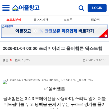
LOGIN
스포츠분석
유머게시판
포토존
팀순위
2026-01-04 00:00 프리미어리그 울버햄튼 웨스트햄
댓글 :
0
조회 :1,825
26-01-03 10:36
✅ 울버햄튼
울버햄튼은 3-4-3 포메이션을 사용하며, 쓰리백 앞에 더블
미드필더를 두고 윙백을 높게 세우는 구조로 경기를 풀어