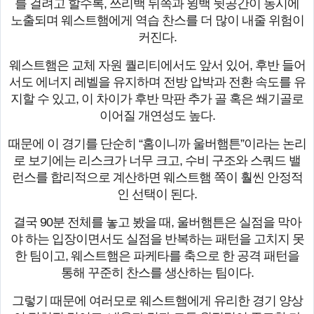
를 걸려고 할수록, 쓰리백 뒤쪽과 윙백 뒷공간이 동시에
노출되며 웨스트햄에게 역습 찬스를 더 많이 내줄 위험이
커진다.
웨스트햄은 교체 자원 퀄리티에서도 앞서 있어, 후반 들어
서도 에너지 레벨을 유지하며 전방 압박과 전환 속도를 유
지할 수 있고, 이 차이가 후반 막판 추가 골 혹은 쐐기골로
이어질 개연성도 높다.
때문에 이 경기를 단순히 “홈이니까 울버햄튼”이라는 논리
로 보기에는 리스크가 너무 크고, 수비 구조와 스쿼드 밸
런스를 합리적으로 계산하면 웨스트햄 쪽이 훨씬 안정적
인 선택이 된다.
결국 90분 전체를 놓고 봤을 때, 울버햄튼은 실점을 막아
야 하는 입장이면서도 실점을 반복하는 패턴을 고치지 못
한 팀이고, 웨스트햄은 파케타를 축으로 한 공격 패턴을
통해 꾸준히 찬스를 생산하는 팀이다.
그렇기 때문에 여러모로 웨스트햄에게 유리한 경기 양상