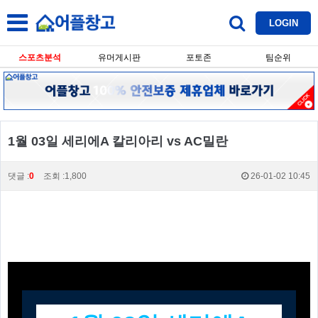
LOGIN
스포츠분석
유머게시판
포토존
팀순위
1월 03일 세리에A 칼리아리 vs AC밀란
댓글 :
0
조회 :1,800
26-01-02 10:45