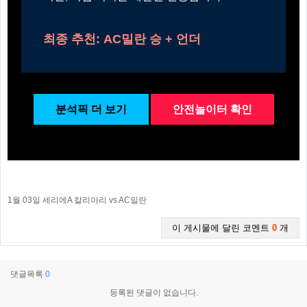
최종 추천: AC밀란 승 + 언더
분석픽 더 보기
안전놀이터 확인
1월 03일 세리에A 칼리아리 vs AC밀란
이 게시물에 달린 코멘트
0
개
댓글목록
0
등록된 댓글이 없습니다.