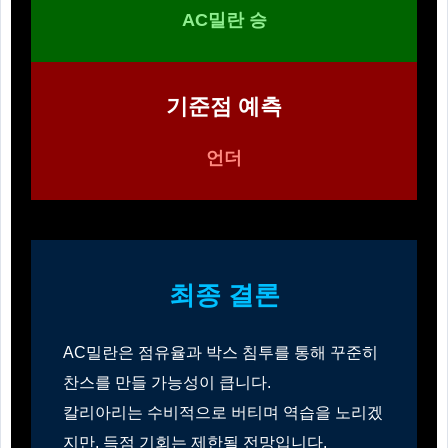
AC밀란 승
기준점 예측
언더
최종 결론
AC밀란은 점유율과 박스 침투를 통해 꾸준히
찬스를 만들 가능성이 큽니다.
칼리아리는 수비적으로 버티며 역습을 노리겠
지만, 득점 기회는 제한될 전망입니다.