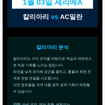
1월 03일 세리에A
칼리아리
vs
AC밀란
칼리아리 분석
칼리아리는 수비 조직을 바탕으로 역습과 세트피스
로 득점 기회를 노리는 팀입니다.
라인을 낮게 유지해 공간을 좁히고, 롱볼과 측면 전
개로 전방 연결을 시도합니다.
다만 점유율을 크게 내줄 경우 공격 기회가 제한될
수 있습니다.
강점:
수비 조직, 역습 전환, 세트피스.