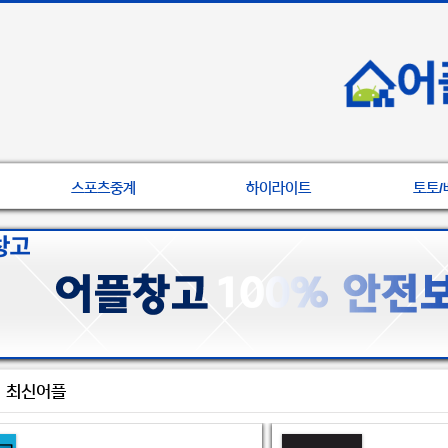
스포츠중계
하이라이트
토토/
최신어플