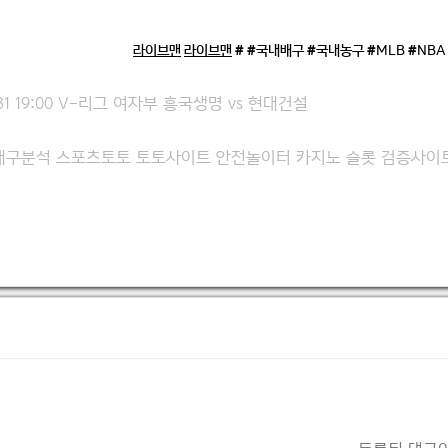
라이브맨
라이브맨
# #국내배구 #국내농구 #MLB #NBA
-31 19:00 V-리그 여자부 흥국생명 vs 현대건설
배구분석 스포츠토토 토토사이트 안전놀이터 카지노 슬롯 검증사이