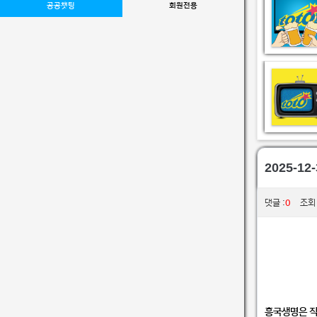
공공챗팅
회원전용
2025-1
0
댓글 :
조회 :
흥국생명은 직전경