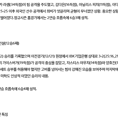
베카 라셈(34득점)이 팀 공격을 주도했고, 김다은(16득점), 아닐리스 피치(11득점), 이다
25-25 이후 외국인 선수 공격에서 희비가 엇갈리며 균형이 무너졌던 상황. 중요한 상
 떨어졌다.정규시즌 홈경기에서는 2연승 흐름속에 6승3패 성적.
건설(12승6패)
5:12) 승리를 기록했으며 이전경기(12/21) 원정에서 IBK기업은행 상대로 3-2(25:16,21:
 결과. 카리 가이스버거(19득점)가 공격의 중심을 잡았고, 자스티스 야우치(14득점)와 양효진(1
 풀세트 승부를 허용해야 했지만 고비를 넘어서는 힘이 강해진 모습을 보여주며 마지막에
 미학도 인상적 이였던 승리의 내용.
승 흐름속에 6승4패 성적.
전 특징