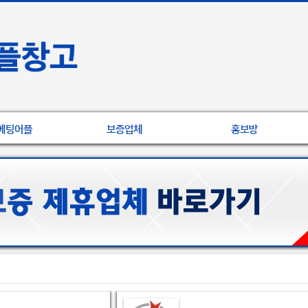
베팅어플
보증업체
홍보방