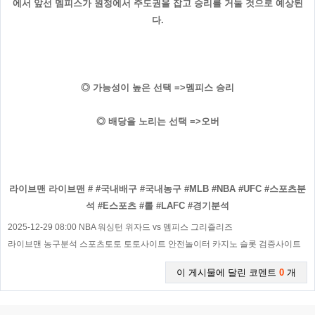
에서 앞선 멤피스가 원정에서 주도권을 잡고 승리를 거둘 것으로 예상된
다.
◎ 가능성이 높은 선택 =>멤피스 승리
◎ 배당을 노리는 선택 =>오버
라이브맨
라이브맨
# #국내배구 #국내농구 #MLB #NBA #UFC #스포츠분
석 #E스포츠 #롤 #LAFC #경기분석
2025-12-29 08:00 NBA 워싱턴 위자드 vs 멤피스 그리즐리즈
라이브맨 농구분석 스포츠토토 토토사이트 안전놀이터 카지노 슬롯 검증사이트
이 게시물에 달린 코멘트
0
개