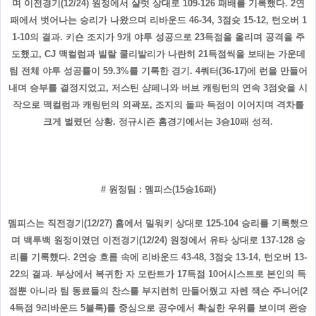
며 이전경기(12/24) 원정에서 샬럿 상대로 109-126 패배를 기록했다. 2연
패에서 벗어나는 승리가 나왔으며 리바운드 46-34, 3점슛 15-12, 턴오버 1
1-10의 결과. 키숀 조지가 9개 야투 성공으로 23득점을 올리며 공격을 주
도했고, CJ 맥컬럼과 빌랄 쿨리발리가 나란히 21득점씩을 보태는 가운데
팀 전체 야투 성공률이 59.3%를 기록한 경기. 4쿼터(36-17)에 런을 만들어
내며 승부를 결정지었고, 저스틴 샴페니와 버브 캐링턴의 연속 3점슛을 시
작으로 맥컬럼과 캐링턴의 외곽포, 조지의 돌파 득점이 이어지며 격차를
크게 벌렸던 상황. 정규시즌 홈경기에서는 3승10패 성적.
# 원정팀 : 멤피스(15승16패)
멤피스는 직전경기(12/27) 홈에서 밀워키 상대로 125-104 승리를 기록했으
며 백투백 원정이였던 이전경기(12/24) 원정에서 유타 상대로 137-128 승
리를 기록했다. 2연승 흐름 속에 리바운드 43-48, 3점슛 13-14, 턴오버 13-
22의 결과. 부상에서 복귀한 자 모란트가 17득점 10어시스트로 본인의 득
점뿐 아니라 팀 동료들의 찬스를 부지런히 만들어줬고 자렌 잭슨 주니어(2
4득점 9리바운드 5블록)를 중심으로 공수에서 확실한 우위를 보이며 완승