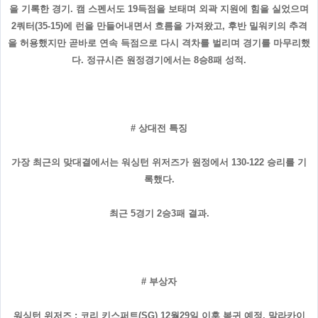
을 기록한 경기. 캠 스펜서도 19득점을 보태며 외곽 지원에 힘을 실었으며
2쿼터(35-15)에 런을 만들어내면서 흐름을 가져왔고, 후반 밀워키의 추격
을 허용했지만 곧바로 연속 득점으로 다시 격차를 벌리며 경기를 마무리했
다. 정규시즌 원정경기에서는 8승8패 성적.
# 상대전 특징
가장 최근의 맞대결에서는 워싱턴 위저즈가 원정에서 130-122 승리를 기
록했다.
최근 5경기 2승3패 결과.
# 부상자
워싱턴 위저즈 : 코리 키스퍼트(SG) 12월29일 이후 복귀 예정, 말라카이