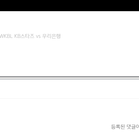
 WKBL KB스타즈 vs 우리은행
등록된 댓글이