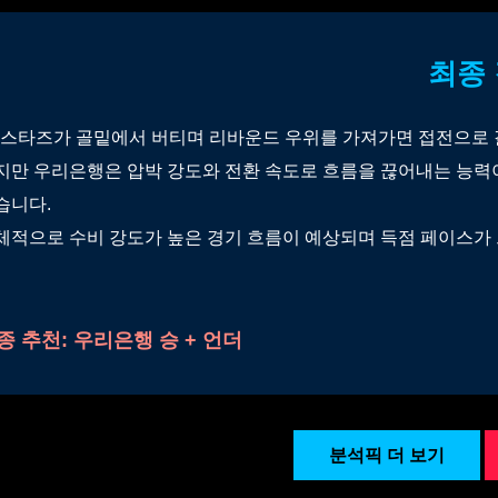
최종
B스타즈가 골밑에서 버티며 리바운드 우위를 가져가면 접전으로 
지만 우리은행은 압박 강도와 전환 속도로 흐름을 끊어내는 능력이
습니다.
체적으로 수비 강도가 높은 경기 흐름이 예상되며 득점 페이스가
종 추천: 우리은행 승 + 언더
분석픽 더 보기