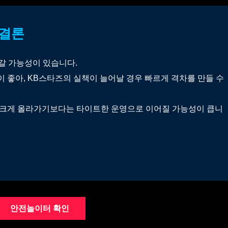
 결론
갈 가능성이 있습니다.
 좋아, KB스타즈의 실책이 늘어날 경우 빠르게 격차를 만들 수
 크게 올라가기보다는 타이트한 운영으로 이어질 가능성이 큽니
안전놀이터 확인