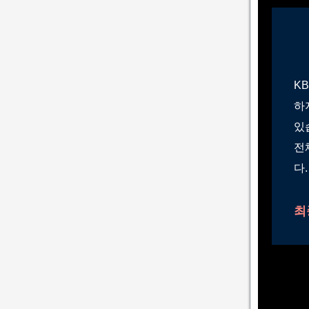
K
하
있
전
다.
최