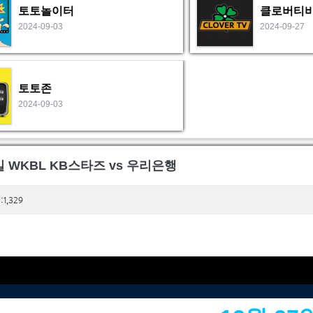
토토놀이터
클로버티
2024-09-03
2024-09-27
토토존
2024-09-03
7일 WKBL KB스타즈 vs 우리은행
1,329