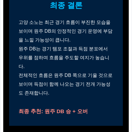
최종 결론
고양 소노는 최근 경기 흐름이 부진한 모습을
보이며 원주 DB의 안정적인 경기 운영에 부담
을 느낄 가능성이 큽니다.
원주 DB는 경기 템포 조절과 득점 분포에서
우위를 점하며 흐름을 주도할 여지가 높습니
다.
전체적인 흐름은 원주 DB 쪽으로 기울 것으로
보이며 득점이 함께 나오는 경기 전개 가능성
도 존재합니다.
최종 추천: 원주 DB 승 + 오버