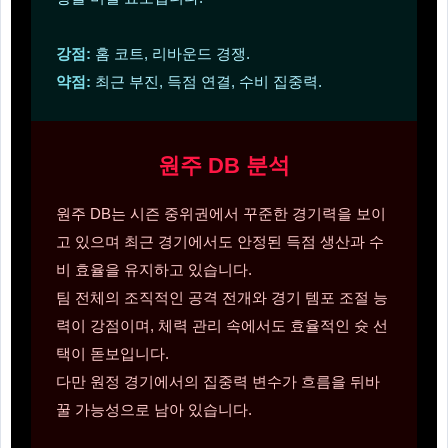
강점:
홈 코트, 리바운드 경쟁.
약점:
최근 부진, 득점 연결, 수비 집중력.
원주 DB 분석
원주 DB는 시즌 중위권에서 꾸준한 경기력을 보이
고 있으며 최근 경기에서도 안정된 득점 생산과 수
비 효율을 유지하고 있습니다.
팀 전체의 조직적인 공격 전개와 경기 템포 조절 능
력이 강점이며, 체력 관리 속에서도 효율적인 슛 선
택이 돋보입니다.
다만 원정 경기에서의 집중력 변수가 흐름을 뒤바
꿀 가능성으로 남아 있습니다.