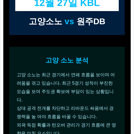
12월 27일 KBL
고양소노
vs
원주DB
고양 소노 분석
고양 소노는 최근 경기에서 연패 흐름을 보이며 어
려움을 겪고 있습니다. 최근 5경기 성적이 부진한
모습을 보여 주도권 확보에 부담이 있는 상황입니
다.
상대 공격 전개를 차단하고 리바운드 싸움에서 경
쟁력을 높 여야 흐름을 바꿀 수 있습니다.
외곽 득점 확률과 턴오버 관리가 경기 흐름에 큰 영
향을 미칠 요소입니다.