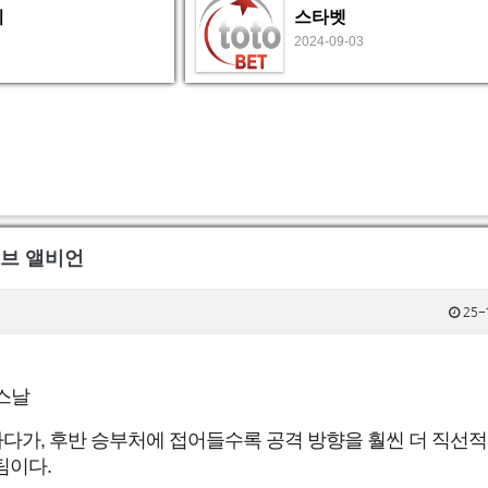
비
스타벳
2024-09-03
 호브 앨비언
25-
스날
하다가, 후반 승부처에 접어들수록 공격 방향을 훨씬 더 직선
팀이다.