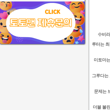
수비라
루터는 최
미토마는
그루다는 
문제는 
더블 볼란