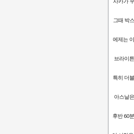
사카가 우
그때 박스
에제는 이
브라이튼
특히 더블
아스날은
후반 60