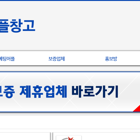
베팅어플
보증업체
홍보방