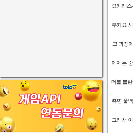
요케레스는
부카요 사
그 과정에
에제는 중
더블 볼란
측면 풀백
그래서 아