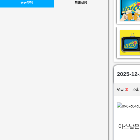
공공챗팅
회원전용
2025-1
0
댓글 :
조회 :
아스날은 