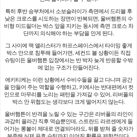
특히 후반 승부처에서 소보슬러이가 측면에서 드리블 후
낮은 크로스를 시도하는 장면이 반복되면, 울버햄튼의 수
비형 미드필더는 박스 앞을 지키는 동시에 측면 크로스 차
단까지 의식해야 하는 부담을 안게 된다.
그 사이에 맥 앨리스터가 하프스페이스에서 타이밍 좋게
박스 안으로 침투해 들어가면, 세컨드 볼 상황이든 직접
슈팅이든 울버햄튼 입장에서는 반 박자 늦게 반응할 수밖
에 없는 구조가 만들어진다.
에키티케는 이런 상황에서 수비수들을 끌고 다니며 공간
을 만들어 주는 역할을 수행하고, 키에사는 반대편에서 컷
인으로 마무리를 노리는 패턴을 가져갈 수 있어, 리버풀의
박스 안 위협도는 생각보다 크게 떨어지지 않는다.
울버햄튼이 반격을 노릴 수 있는 구간은 리버풀의 라인이
과감히 올라간 직후 역습뿐인데, 스트란드 라르센에게 들
어가는 롱볼이 제대로 연결되더라도, 뒤를 받쳐 줄 숫자가
부족해 실제 유효 슈팅까지 이어질 확률은 제한적이다.