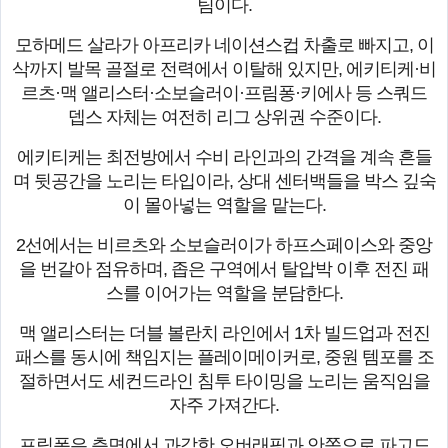
팀이다.
모하메드 살라가 아프리카 네이션스컵 차출로 빠지고, 이
삭까지 발목 골절로 전력에서 이탈해 있지만, 에키티케·비
르츠·맥 앨리스터·소보슬러이·프림퐁·키에사 등 스쿼드
뎁스 자체는 여전히 리그 상위권 수준이다.
에키티케는 최전방에서 수비 라인과의 간격을 계속 흔들
며 뒷공간을 노리는 타입이라, 상대 센터백들을 박스 깊숙
이 몰아넣는 역할을 맡는다.
2선에서는 비르츠와 소보슬러이가 하프스페이스와 중앙
을 번갈아 점유하며, 좁은 구역에서 탈압박 이후 전진 패
스를 이어가는 역할을 분담한다.
맥 앨리스터는 더블 볼란치 라인에서 1차 빌드업과 전진
패스를 동시에 책임지는 플레이메이커로, 중원 템포를 조
절하면서도 세컨드라인 침투 타이밍을 노리는 움직임을
자주 가져간다.
프림퐁은 측면에서 과감한 오버래핑과 안쪽으로 파고드