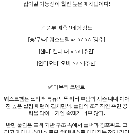
잡아갈 가능성이 훨씬 높은 매치업이다!
✅ 승부 예측 / 베팅 강도
[승/무/패] 웨스트햄 패 ⭐⭐⭐⭐ [강추]
[핸디] 핸디 패 ⭐⭐⭐ [추천]
[언더오버] 오버 ⭐⭐⭐ [추천]
✅ 마무리 코멘트
웨스트햄은 쓰리백 특유의 폭 커버 부담과 시즌 내내 이어
진 높은 실점 패턴이 겹치면서, 풀럼의 조직적인 측면 공
략을 막아내기엔 숙제가 너무 많다.
반면 풀럼은 포백 기반 구조 속에서 풀백과 윙포워드, 그
리고 케어니·스미스 로우·히메네스로 이어지는 전개 라인