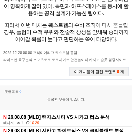
이 명확하게 잡혀 있어, 측면과 하프스페이스를 동시에 활
용하는 공격 설계가 가능한 팀이다.
따라서 이번 매치는 웨스트햄의 수비 조직이 다시 흔들릴
경우, 풀럼이 수적 우위와 전술적 상성을 앞세워 승리까지
이어갈 확률이 높다고 판단하는 쪽이 타당하다.
2025-12-28 00:00 프리미어리그 웨스트햄 풀럼
라이브맨 축구분석 스포츠토토 토토사이트 안전놀이터 카지노 슬롯 검증사이트
이 게시물에 달린 코멘트
0
개
댓글목록
0
등록된 댓글이 없습니다.
N
26.08.08 [MLB] 캔자스시티 VS 시카고 컵스 분석
매니저
1
10:29
N
26.08.08 [MLB] 시카고 화이트삭스 VS 클리블랜드 분석