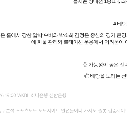
올시즌 상대전 1승1패, 최
# 베
은 홈에서 강한 압박 수비와 박소희 김정은 중심의 경기 운영으
에 파울 관리와 로테이션 운용에서 어려움이 
◎ 가능성이 높은 선택
◎ 배당을 노리는 선택
-26 19:00 WKBL 하나은행 신한은행
농구분석 스포츠토토 토토사이트 안전놀이터 카지노 슬롯 검증사이