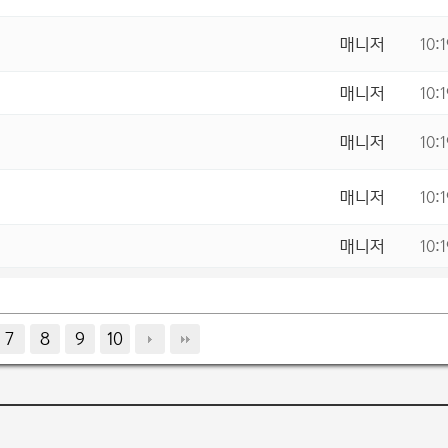
매니저
10:1
매니저
10:1
매니저
10:1
매니저
10:1
매니저
10:1
7
8
9
10