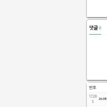
댓글
0
번호
1728
26.0
5