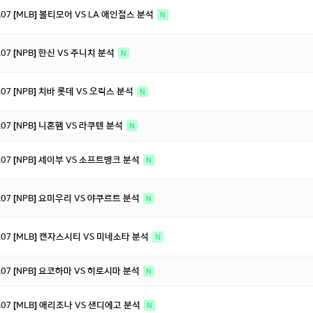
8.07 [MLB] 볼티모어 VS LA 애인절스 분석
N
8.07 [NPB] 한신 VS 주니치 분석
N
8.07 [NPB] 치바 롯데 VS 오릭스 분석
N
8.07 [NPB] 니혼햄 VS 라쿠텐 분석
N
8.07 [NPB] 세이부 VS 소프트뱅크 분석
N
8.07 [NPB] 요미우리 VS 야쿠르트 분석
N
8.07 [MLB] 캔자스시티 VS 미네소타 분석
N
8.07 [NPB] 요코하마 VS 히로시마 분석
N
8.07 [MLB] 애리조나 VS 샌디에고 분석
N