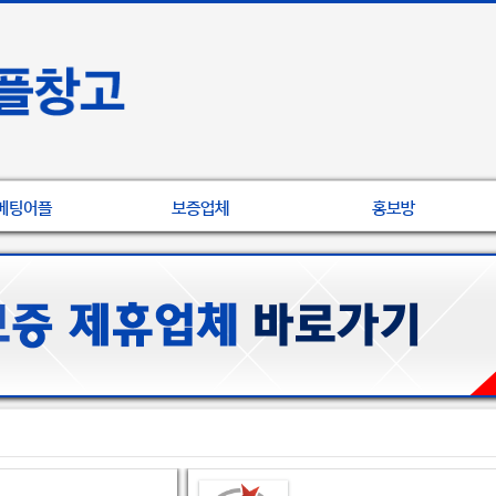
베팅어플
보증업체
홍보방