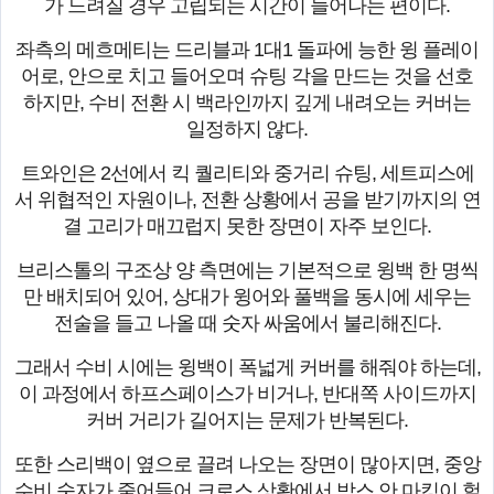
가 느려질 경우 고립되는 시간이 늘어나는 편이다.
좌측의 메흐메티는 드리블과 1대1 돌파에 능한 윙 플레이
어로, 안으로 치고 들어오며 슈팅 각을 만드는 것을 선호
하지만, 수비 전환 시 백라인까지 깊게 내려오는 커버는
일정하지 않다.
트와인은 2선에서 킥 퀄리티와 중거리 슈팅, 세트피스에
서 위협적인 자원이나, 전환 상황에서 공을 받기까지의 연
결 고리가 매끄럽지 못한 장면이 자주 보인다.
브리스톨의 구조상 양 측면에는 기본적으로 윙백 한 명씩
만 배치되어 있어, 상대가 윙어와 풀백을 동시에 세우는
전술을 들고 나올 때 숫자 싸움에서 불리해진다.
그래서 수비 시에는 윙백이 폭넓게 커버를 해줘야 하는데,
이 과정에서 하프스페이스가 비거나, 반대쪽 사이드까지
커버 거리가 길어지는 문제가 반복된다.
또한 스리백이 옆으로 끌려 나오는 장면이 많아지면, 중앙
수비 숫자가 줄어들어 크로스 상황에서 박스 안 마킹이 헐