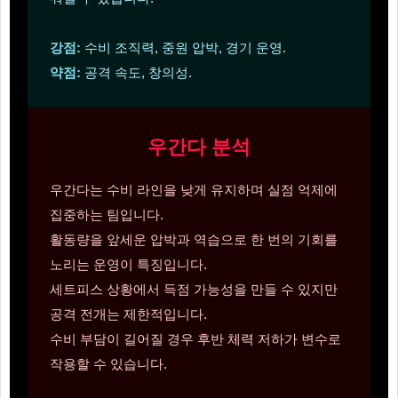
강점:
수비 조직력, 중원 압박, 경기 운영.
약점:
공격 속도, 창의성.
우간다 분석
우간다는 수비 라인을 낮게 유지하며 실점 억제에
집중하는 팀입니다.
활동량을 앞세운 압박과 역습으로 한 번의 기회를
노리는 운영이 특징입니다.
세트피스 상황에서 득점 가능성을 만들 수 있지만
공격 전개는 제한적입니다.
수비 부담이 길어질 경우 후반 체력 저하가 변수로
작용할 수 있습니다.