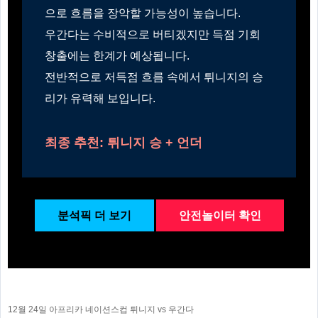
으로 흐름을 장악할 가능성이 높습니다.
우간다는 수비적으로 버티겠지만 득점 기회
창출에는 한계가 예상됩니다.
전반적으로 저득점 흐름 속에서 튀니지의 승
리가 유력해 보입니다.
최종 추천: 튀니지 승 + 언더
분석픽 더 보기
안전놀이터 확인
12월 24일 아프리카 네이션스컵 튀니지 vs 우간다