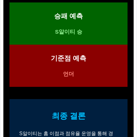
승패 예측
S알이티 승
기준점 예측
언더
최종 결론
S알이티는 홈 이점과 점유율 운영을 통해 경