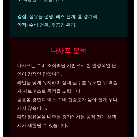
강점:
점유율 운영, 패스 전개, 홈 경기력.
약점:
수비 전환, 뒷공간 관리.
나사프 분석
나사프는 수비 조직력을 기반으로 한 안정적인 운
영이 강점인 팀입니다.
라인을 낮게 유지하며 상대 실수를 유도한 뒤 역습
과 세트피스로 득점을 노립니다.
공중볼 경합과 박스 수비 집중도가 높아 쉽게 무너
지지 않습니다.
다만 점유율을 내주는 경기에서는 공격 전개 선택
지가 제한될 수 있습니다.