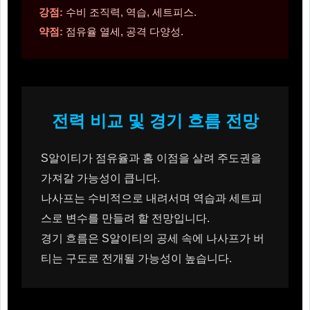
강점:
수비 조직력, 역습, 세트피스.
약점:
점유율 열세, 공격 다양성.
전력 비교 및 경기 흐름 전망
S알이티가 점유율과 홈 이점을 살려 주도권을
가져갈 가능성이 큽니다.
나사프는 수비적으로 내려서며 역습과 세트피
스로 변수를 만들려 할 전망입니다.
경기 흐름은 S알이티의 공세 속에 나사프가 버
티는 구도로 전개될 가능성이 높습니다.