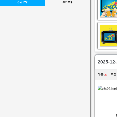
공공챗팅
회원전용
2025-1
0
댓글 :
조회 