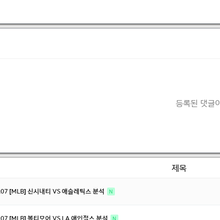
등록된 댓글이
제목
8.07 [MLB] 신시내티 VS 애슬레틱스 분석
N
8.07 [MLB] 볼티모어 VS LA 애인절스 분석
N