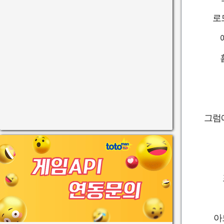
로
그럼
아