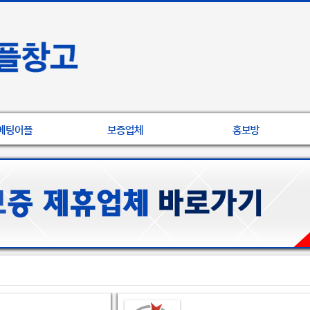
베팅어플
보증업체
홍보방