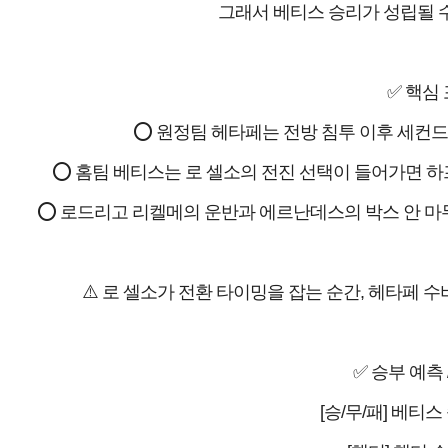
그래서 베티스 승리가 성립될 수
✅ 핵심
⭕ 원정팀 헤타페는 전방 침투 이후 세컨드
⭕ 홈팀 베티스는 로 셀소의 전진 선택이 들어가면 하
⭕ 로드리고 리켈메의 운반과 에르난데스의 박스 안 마
⚠️ 로 셀소가 전환 타이밍을 잡는 순간, 헤타페 수
✅ 승부 예측 
[승/무/패] 베티스 