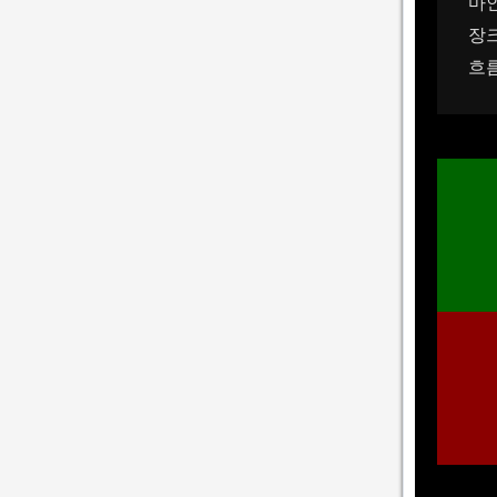
마인
장크
흐