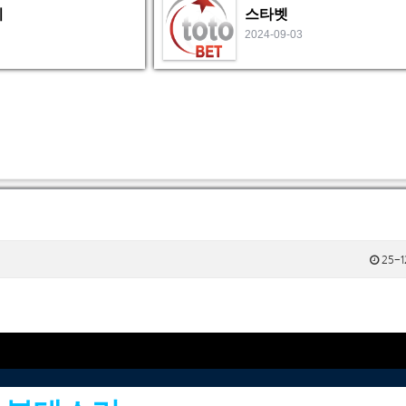
비
스타벳
2024-09-03
25-1