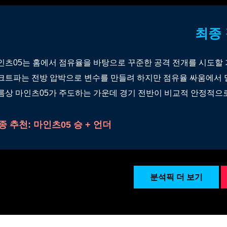
최종
인츠05는 홈에서 점유율을 바탕으로 꾸준한 공격 전개를 시도할 
크트파는 전방 압박으로 변수를 만들려 하지만 점유율 싸움에서 밀
름상 마인츠05가 주도하는 가운데 경기 전반이 비교적 안정적으로
종 추천: 마인츠05 승 + 언더
분석픽 더 보기