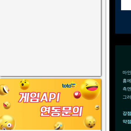
마인
홈에
측면
그러
강점
약점