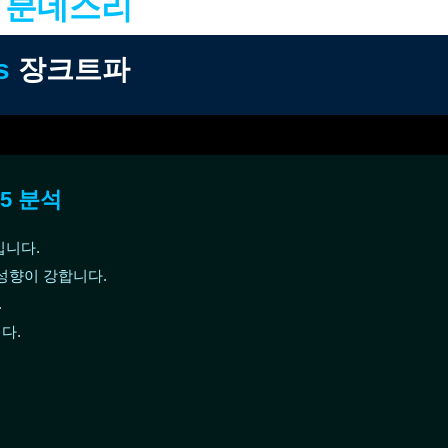
일 분데스리
s
장크트파
5 분석
입니다.
성향이 강합니다.
.
다.