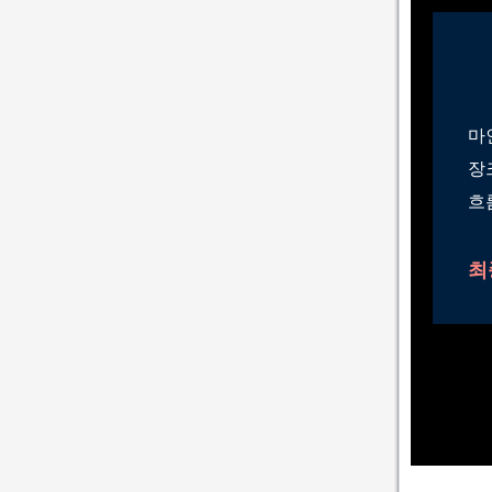
마
장
흐
최