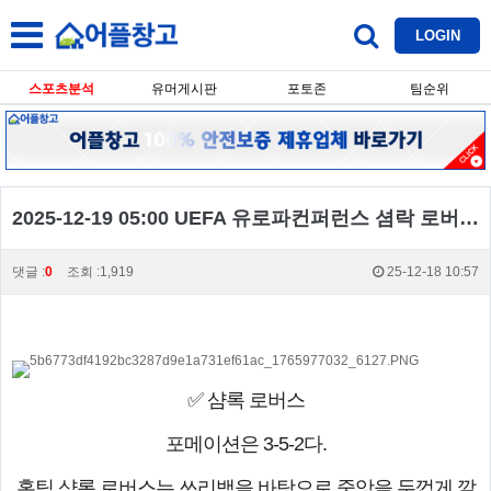
LOGIN
스포츠분석
유머게시판
포토존
팀순위
2025-12-19 05:00 UEFA 유로파컨퍼런스 셤락 로버스 함룬
댓글 :
0
조회 :1,919
25-12-18 10:57
✅ 샴록 로버스
포메이션은 3-5-2다.
홈팀 샴록 로버스는 쓰리백을 바탕으로 중앙을 두껍게 깔