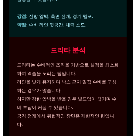
강점:
전방 압박, 측면 전개, 경기 템포.
약점:
수비 라인 뒷공간, 체력 소모.
드리타 분석
드리타는 수비적인 조직을 기반으로 실점을 최소화
하며 역습을 노리는 팀입니다.
라인을 낮게 유지하며 박스 근처 밀집 수비를 구성
하는 경우가 많습니다.
하지만 강한 압박을 받을 경우 빌드업이 끊기며 수
비 부담이 커질 수 있습니다.
공격 전개에서 위협적인 장면은 제한적인 편입니
다.