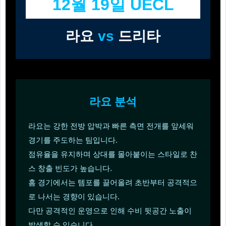
12월 19일 UECL
라요
vs
드리타
라요 분석
라요는 강한 전방 압박과 빠른 측면 전개를 앞세워
경기를 주도하는 팀입니다.
점유율을 유지하며 상대를 몰아붙이는 스타일로 찬
스 창출 빈도가 높습니다.
홈 경기에서는 템포를 끌어올려 초반부터 공격적으
로 나서는 경향이 있습니다.
다만 공격적인 운영으로 인해 수비 뒷공간 노출이
발생할 수 있습니다.