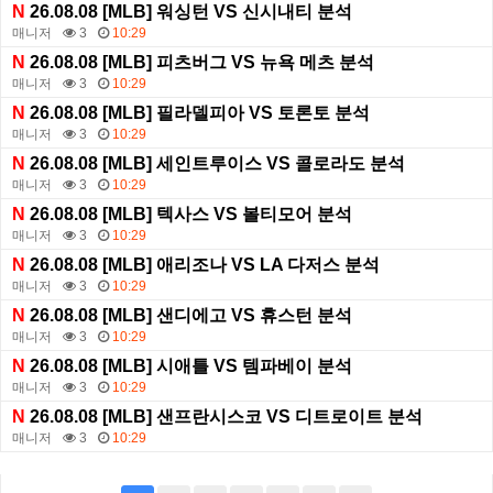
N
26.08.08 [MLB] 워싱턴 VS 신시내티 분석
매니저
3
10:29
N
26.08.08 [MLB] 피츠버그 VS 뉴욕 메츠 분석
매니저
3
10:29
N
26.08.08 [MLB] 필라델피아 VS 토론토 분석
매니저
3
10:29
N
26.08.08 [MLB] 세인트루이스 VS 콜로라도 분석
매니저
3
10:29
N
26.08.08 [MLB] 텍사스 VS 볼티모어 분석
매니저
3
10:29
N
26.08.08 [MLB] 애리조나 VS LA 다저스 분석
매니저
3
10:29
N
26.08.08 [MLB] 샌디에고 VS 휴스턴 분석
매니저
3
10:29
N
26.08.08 [MLB] 시애틀 VS 템파베이 분석
매니저
3
10:29
N
26.08.08 [MLB] 샌프란시스코 VS 디트로이트 분석
매니저
3
10:29