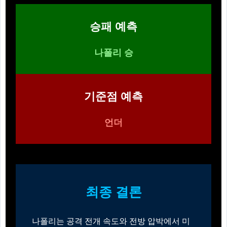
승패 예측
나폴리 승
기준점 예측
언더
최종 결론
나폴리는 공격 전개 속도와 전방 압박에서 미