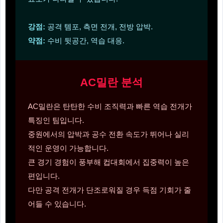
강점:
공격 템포, 측면 전개, 전방 압박.
약점:
수비 뒷공간, 역습 대응.
AC밀란 분석
AC밀란은 탄탄한 수비 조직력과 빠른 역습 전개가
특징인 팀입니다.
중원에서의 압박과 공수 전환 속도가 뛰어나 실리
적인 운영이 가능합니다.
큰 경기 경험이 풍부해 컵대회에서 집중력이 높은
편입니다.
다만 공격 전개가 단조로워질 경우 득점 기회가 줄
어들 수 있습니다.