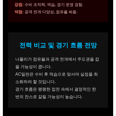
강점:
수비 조직력, 역습, 경기 운영 경험.
약점:
공격 전개 다양성, 점유율 싸움.
전력 비교 및 경기 흐름 전망
나폴리가 점유율과 공격 전개에서 주도권을 잡
을 가능성이 큽니다.
AC밀란은 수비 후 역습으로 맞서며 실점을 최
소화하려 할 것입니다.
경기 흐름은 팽팽한 접전 속에서 결정적인 한
번의 찬스로 갈릴 가능성이 높습니다.