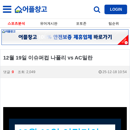
LOGIN
스포츠분석
유머게시판
포토존
팀순위
12월 19일 이슈퍼컵 나폴리 vs AC밀란
댓글 :
0
조회 :2,049
25-12-18 10:54