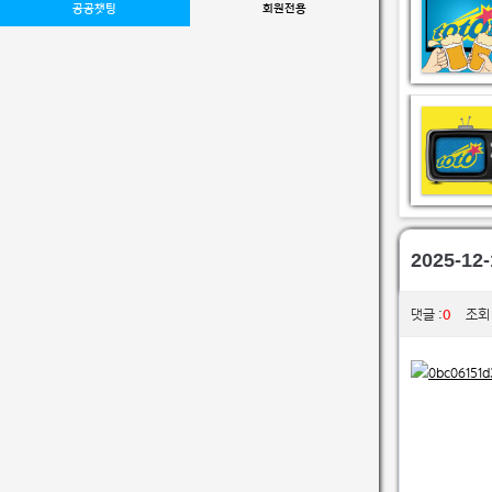
공공챗팅
회원전용
2025-
0
댓글 :
조회 :