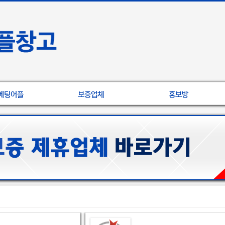
베팅어플
보증업체
홍보방