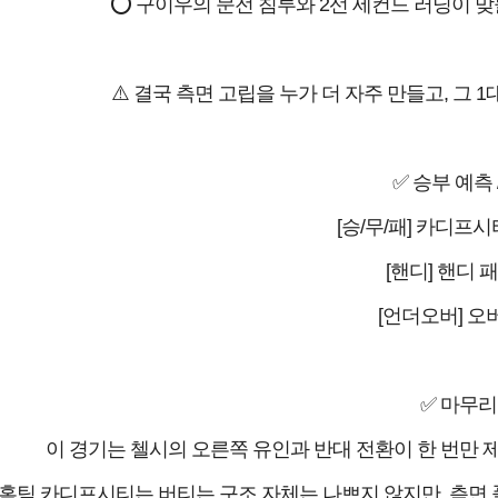
⭕ 구이우의 문전 침투와 2선 세컨드 러닝이 맞
⚠️ 결국 측면 고립을 누가 더 자주 만들고, 그 
✅ 승부 예측 
[승/무/패] 카디프시티
[핸디] 핸디 패
[언더오버] 오버
✅ 마무리
이 경기는 첼시의 오른쪽 유인과 반대 전환이 한 번만 
홈팀 카디프시티는 버티는 구조 자체는 나쁘지 않지만, 측면 