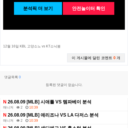
분석픽 더 보기
안전놀이터 확인
12월 16일 KBL 고양소노 vs KT소닉붐
이 게시물에 달린 코멘트
0
개
댓글목록
0
등록된 댓글이 없습니다.
N
26.08.09 [MLB] 시애틀 VS 템파베이 분석
매니저
2
10:39
N
26.08.09 [MLB] 애리조나 VS LA 다저스 분석
매니저
2
10:39