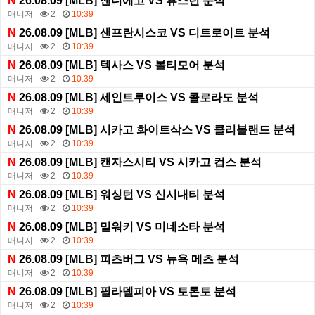
N
26.08.09 [MLB] 샌디에고 VS 휴스턴 분석
매니저
2
10:39
N
26.08.09 [MLB] 샌프란시스코 VS 디트로이트 분석
매니저
2
10:39
N
26.08.09 [MLB] 텍사스 VS 볼티모어 분석
매니저
2
10:39
N
26.08.09 [MLB] 세인트루이스 VS 콜로라도 분석
매니저
2
10:39
N
26.08.09 [MLB] 시카고 화이트삭스 VS 클리블랜드 분석
매니저
2
10:39
N
26.08.09 [MLB] 캔자스시티 VS 시카고 컵스 분석
매니저
2
10:39
N
26.08.09 [MLB] 워싱턴 VS 신시내티 분석
매니저
2
10:39
N
26.08.09 [MLB] 밀워키 VS 미네소타 분석
매니저
2
10:39
N
26.08.09 [MLB] 피츠버그 VS 뉴욕 메츠 분석
매니저
2
10:39
N
26.08.09 [MLB] 필라델피아 VS 토론토 분석
매니저
2
10:39