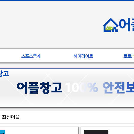
스포츠중계
하이라이트
토토/
최신어플