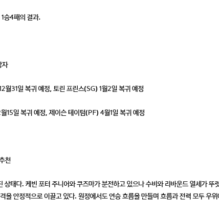
 1승4패의 결과.
상자
 12월31일 복귀 예정, 토린 프린스(SG) 1월2일 복귀 예정
2월15일 복귀 예정, 제이슨 테이텀(PF) 4월1일 복귀 예정
팅추천
어진 상태다. 케빈 포터 주니어와 쿠즈마가 분전하고 있으나 수비와 리바운드 열세가 뚜
공격을 안정적으로 이끌고 있다. 원정에서도 연승 흐름을 만들며 흐름과 전력 모두 우위