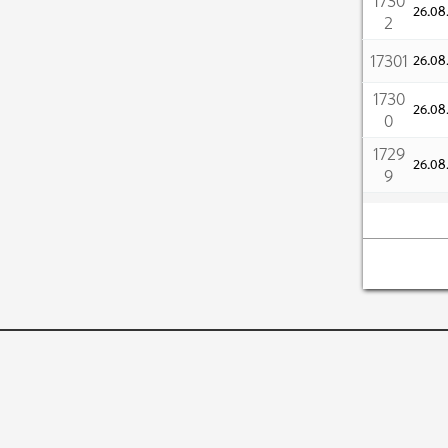
1730
26.0
2
17301
26.0
1730
26.0
0
1729
26.0
9