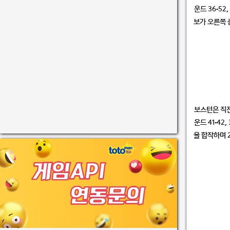
운드 36-5
보가 오른쪽 
보스턴은 직전
운드 41-42
을 합작하며 