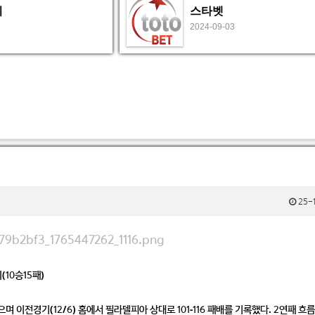
비
스타벳
2024-09-03
25-1
(10승15패)
며 이전경기(12/6) 홈에서 필라델피아 상대로 101-116 패배를 기록했다. 2연패 흐