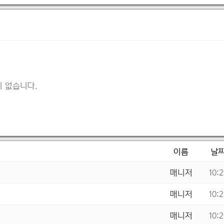
 없습니다.
이름
날
매니저
10:
매니저
10:
매니저
10: