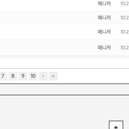
매니저
10:
매니저
10:
매니저
10:
매니저
10:
7
8
9
10