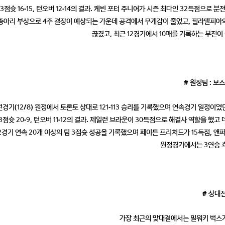
2, 3점슛 16-15, 턴오버 12-14의 결과. 케빈 포터 주니어가 시즌 최다인 32득점
종아리 부상으로 4주 결장이 예상되는 가운데 공격에서 무게감이 줄었고, 필라델피아와 
끊겼고, 최근 12경기에서 10패를 기록하는 부진이
# 원정팀 : 보
경기(12/8) 원정에서 토론토 상대로 121-113 승리를 기록했으며 연속경기 일정이였던 
, 3점슛 20-9, 턴오버 11-12의 결과. 제일런 브라운이 30득점으로 해결사 역할을 
2경기 연속 20개 이상의 팀 3점슛 성공을 기록했으며 페이튼 프리처드가 15득점, 앤
원정경기에서는 3연승 흐
# 상대
가장 최근의 맞대결에서는 밀워키 벅스가 