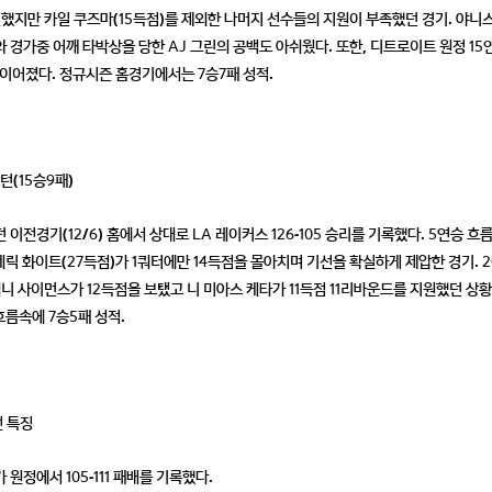
으로 분전했지만 카일 쿠즈마(15득점)를 제외한 나머지 선수들의 지원이 부족했던 경기. 야
경가중 어깨 타박상을 당한 AJ 그린의 공백도 아쉬웠다. 또한, 디트로이트 원정 15
 이어졌다. 정규시즌 홈경기에서는 7승7패 성적.
스턴(15승9패)
이전경기(12/6) 홈에서 상대로 LA 레이커스 126-105 승리를 기록했다. 5연승 흐
했고 데릭 화이트(27득점)가 1쿼터에만 14득점을 몰아치며 기선을 확실하게 제압한 경기. 
퍼니 사이먼스가 12득점을 보탰고 니 미아스 케타가 11득점 11리바운드를 지원했던 상황
름속에 7승5패 성적.
전 특징
원정에서 105-111 패배를 기록했다.