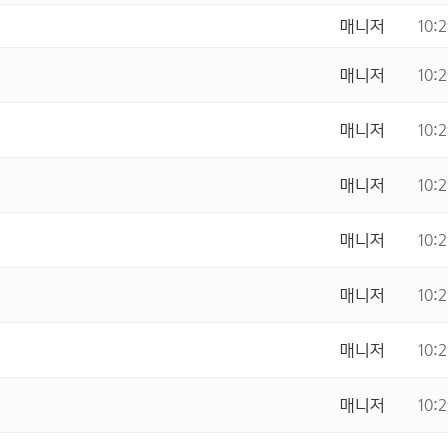
매니저
10:
매니저
10:
매니저
10:
매니저
10:
매니저
10:
매니저
10:
매니저
10:
매니저
10: