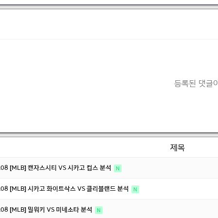
등록된 댓글이
제목
8.08 [MLB] 캔자스시티 VS 시카고 컵스 분석
N
8.08 [MLB] 시카고 화이트삭스 VS 클리블랜드 분석
N
8.08 [MLB] 밀워키 VS 미네소타 분석
N