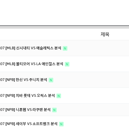
제목
8.07 [MLB] 신시내티 VS 애슬레틱스 분석
N
8.07 [MLB] 볼티모어 VS LA 애인절스 분석
N
8.07 [NPB] 한신 VS 주니치 분석
N
8.07 [NPB] 치바 롯데 VS 오릭스 분석
N
8.07 [NPB] 니혼햄 VS 라쿠텐 분석
N
8.07 [NPB] 세이부 VS 소프트뱅크 분석
N