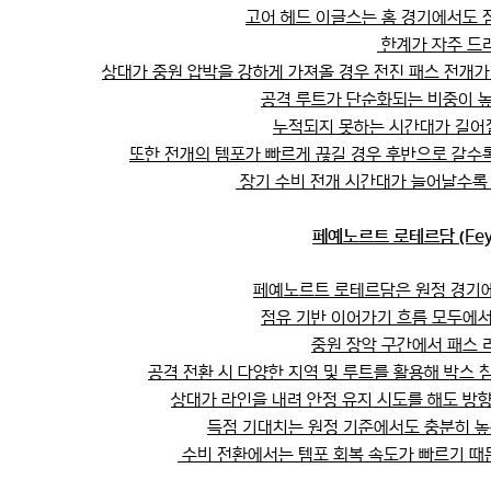
고어 헤드 이글스는 홈 경기에서도 
한계가 자주 드
상대가 중원 압박을 강하게 가져올 경우 전진 패스 전개
공격 루트가 단순화되는 비중이 높
누적되지 못하는 시간대가 길어
또한 전개의 템포가 빠르게 끊길 경우 후반으로 갈수
장기 수비 전개 시간대가 늘어날수록 
페예노르트 로테르담 (Feye
페예노르트 로테르담은 원정 경기에
점유 기반 이어가기 흐름 모두에서
중원 장악 구간에서 패스 
공격 전환 시 다양한 지역 및 루트를 활용해 박스
상대가 라인을 내려 안정 유지 시도를 해도 방향
득점 기대치는 원정 기준에서도 충분히 높
수비 전환에서는 템포 회복 속도가 빠르기 때