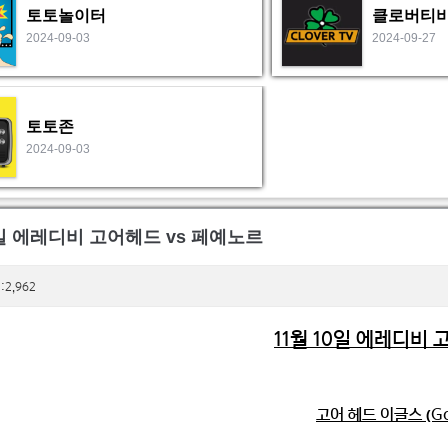
토토놀이터
클로버티
2024-09-03
2024-09-27
토토존
2024-09-03
0일 에레디비 고어헤드 vs 페예노르
:2,962
11월 10일 에레디비 
고어 헤드 이글스 (Go 