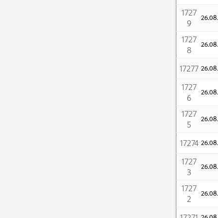
1727
26.0
9
1727
26.0
8
17277
26.0
1727
26.0
6
1727
26.0
5
17274
26.0
1727
26.0
3
1727
26.0
2
17271
26.0