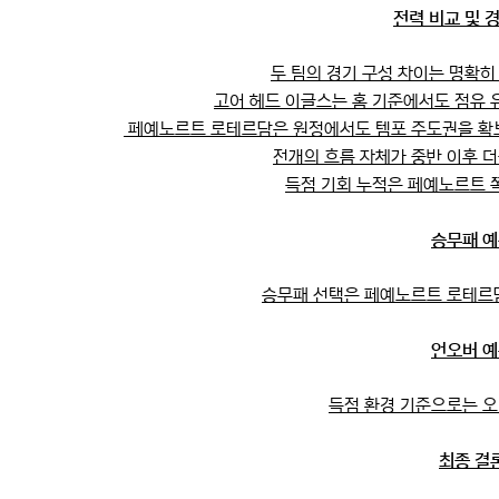
전력 비교 및 
두 팀의 경기 구성 차이는 명확히
고어 헤드 이글스는 홈 기준에서도 점유 
페예노르트 로테르담은 원정에서도 템포 주도권을 확보
전개의 흐름 자체가 중반 이후 
득점 기회 누적은 페예노르트 
승무패 예
승무패 선택은 페예노르트 로테르담
언오버 예
득점 환경 기준으로는 오
최종 결