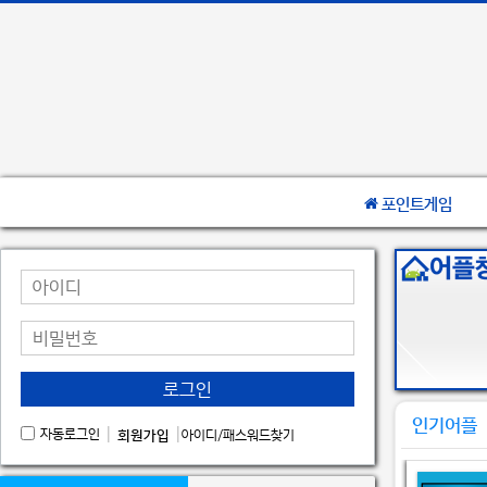
포인트게임
로그인
인기어플
|
|
자동로그인
회원가입
아이디/패스워드찾기