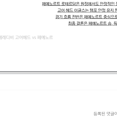
페예노르트 로테르담은 원정에서도 안정적인 점
고어 헤드 이글스는 템포 안정 유지 
경기 흐름 전반은 페예노르트 중심으
최종 결론은 페예노르트 승, 
일 에레디비 고어헤드 vs 페예노르
등록된 댓글이