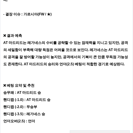
다.
- 결장 이슈 : 가르시아(FW / ★)
❌ 결과 예측
AT 마드리드는 레가네스의 수비를 공략할 수 있는 잠재력을 지니고 있지만, 공격
의 세밀함이 부족해 대량 득점은 어려울 것으로 보인다. 레가네스는 AT 마드리드
의 공격을 잘 방어할 가능성이 높지만, 공격에서의 기복이 큰 만큼 무득점 가능성
도 존재한다. AT 마드리드의 승리와 언더(2.5) 베팅이 적합한 경기로 예상된다.
❌ 베팅 요약 및 추천
승무패 : AT 마드리드 승
핸디캡 (-1.0) : AT 마드리드 승
핸디캡 (-2.0) : 무승부
핸디캡 (-3.5) : 레가네스 승
언더오버(2.5) : 언더