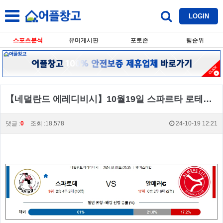
LOGIN
스포츠분석
유머게시판
포토존
팀순위
【네덜란드 에레디비시】10월19일 스파르타 로테르담 vs 알메러 시티FC 네덜란드리그 생중계,스포츠분석,스포츠중계
댓글 :
0
조회 :18,578
24-10-19 12:21