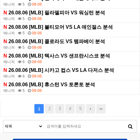
매니저
5
08-06
N
26.08.06 [MLB] 필라델피아 VS 워싱턴 분석
매니저
5
08-06
N
26.08.06 [MLB] 볼티모어 VS LA 애인절스 분석
매니저
5
08-06
N
26.08.06 [MLB] 콜로라도 VS 템파베이 분석
매니저
5
08-06
N
26.08.06 [MLB] 텍사스 VS 샌프란시스코 분석
매니저
6
08-06
N
26.08.06 [MLB] 시카고 컵스 VS LA 다저스 분석
매니저
6
08-06
N
26.08.06 [MLB] 휴스턴 VS 토론토 분석
매니저
5
08-06
2
3
4
5
1