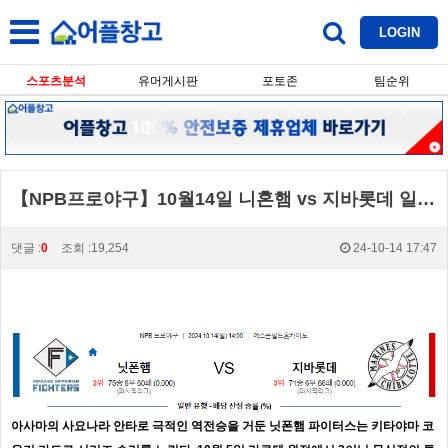
LOGIN
스포츠분석
유머게시판
포토존
팀순위
【NPB프로야구】10월14일 니혼햄 vs 지바롯데 일본야구 생중계,스포츠분석,스포츠중계
댓글 :
0
조회 :19,254
24-10-14 17:47
아사마의 사요나라 안타로 극적인 역전승을 거둔 닛폰햄 파이터스는 키타야마 코