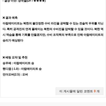
- 결장 이슈: 장국철(DF / ★★★★)
❌ 결과 예측
아랍에미리트는 북한의 불안정한 수비 라인을 공략할 수 있는 전술적 우위를 지닌
다. 특히 공격진의 연계 플레이는 북한의 수비진을 압박할 수 있을 것이다. 북한 역
시 역습을 통해 기회를 만들겠지만, 수비 조직력의 부족으로 인해 아랍에미리트의
승리가 예상된다
❌ 베팅 요약 및 추천
승무패 : 아랍에미리트 승
핸디캡 (-1.0) : 아랍에미리트 승
언더오버(2.5) : 오버
이 게시물에 달린 코멘트
0
개