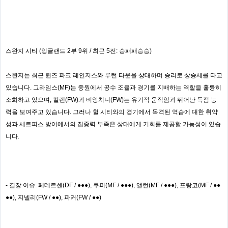
스완지 시티 (잉글랜드 2부 9위 / 최근 5전: 승패패승승)
스완지는 최근 퀸즈 파크 레인저스와 루턴 타운을 상대하며 승리로 상승세를 타고
있습니다. 그라임스(MF)는 중원에서 공수 조율과 경기를 지배하는 역할을 훌륭히
소화하고 있으며, 컬렌(FW)과 비앙치니(FW)는 유기적 움직임과 뛰어난 득점 능
력을 보여주고 있습니다. 그러나 헐 시티와의 경기에서 목격된 역습에 대한 취약
성과 세트피스 방어에서의 집중력 부족은 상대에게 기회를 제공할 가능성이 있습
니다.
- 결장 이슈: 페데르센(DF / ●●●), 쿠퍼(MF / ●●●), 앨런(MF / ●●●), 프랑코(MF / ●●
●●), 지넬리(FW / ●●), 파커(FW / ●●)