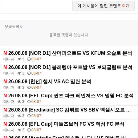
이 게시물에 달린 코멘트
0
개
댓글목록
0
등록된 댓글이 없습니다.
N
26.08.08 [NOR D1] 산더피요르드 VS KFUM 오슬로 분석
매니저
3
08-07
N
26.08.08 [NOR D1] 볼레렝아 포트발 VS 보되글림트 분석
매니저
3
08-07
N
26.08.08 [친선] 첼시 VS AC 밀란 분석
매니저
3
08-07
N
26.08.08 [EFL Cup] 퀸즈 파크 레인저스 VS 밀월 FC 분석
매니저
3
08-07
N
26.08.08 [Eredivisie] SC 캄뷔르 VS SBV 엑셀시오르 분석
매니저
3
08-07
N
26.08.08 [EFL Cup] 미들즈브러 FC VS 렉섬 FC 분석
매니저
3
08-07