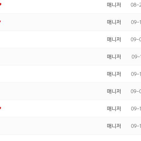
매니저
08-
매니저
09-
매니저
09-
매니저
09-
매니저
09-
매니저
09-
매니저
09-
매니저
09-