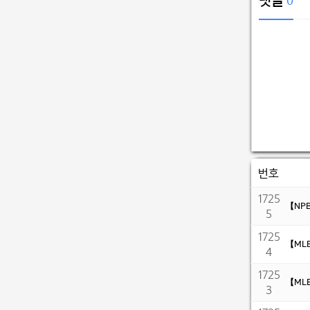
댓글
0
번호
1725
【NP
5
1725
【ML
4
1725
【ML
3