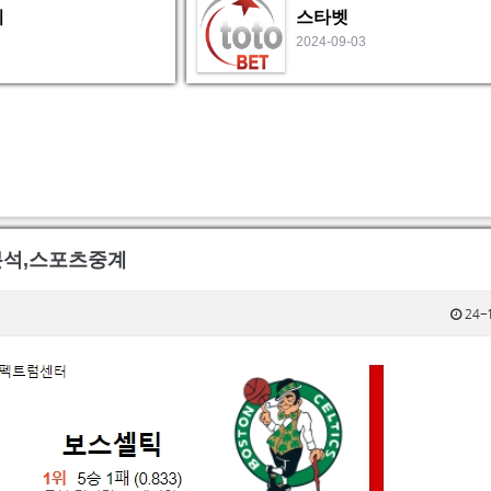
비
스타벳
2024-09-03
츠분석,스포츠중계
24-1