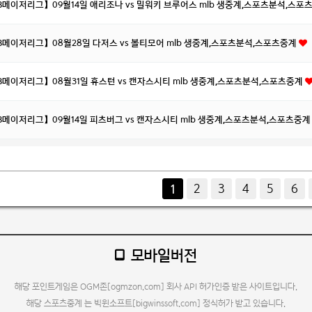
B메이저리그】09월14일 애리조나 vs 밀워키 브루어스 mlb 생중계,스포츠분석,스포
B메이저리그】08월28일 다저스 vs 볼티모어 mlb 생중계,스포츠분석,스포츠중계
B메이저리그】08월31일 휴스턴 vs 캔자스시티 mlb 생중계,스포츠분석,스포츠중계
B메이저리그】09월14일 피츠버그 vs 캔자스시티 mlb 생중계,스포츠분석,스포츠중
다음
맨끝
2
3
4
5
6
1
모바일버전
해당 포인트게임은 OGM존[ogmzon.com] 회사 API 허가인증 받은 사이트입니다.
해당 스포츠중계 는 빅윈소프트[bigwinssoft.com] 정식허가 받고 있습니다.