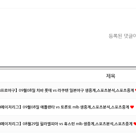
등록된 댓글이
제목
B프로야구】09월08일 치바 롯데 vs 라쿠텐 일본야구 생중계,스포츠분석,스포츠중계
B메이저리그】09월08일 애틀랜타 vs 토론토 mlb 생중계,스포츠분석,스포츠중계
B메이저리그】08월29일 필라델피아 vs 휴스턴 mlb 생중계,스포츠분석,스포츠중계