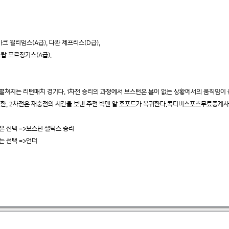
마크 윌리엄스(A급), 다콴 제프리스(D급),
스탑 포르징기스(A급).
펼쳐지는 리턴매치 경기다. 1차전 승리의 과정에서 보스턴은 볼이 없는 상황에서의 움직임이
또한, 2차전은 재충전의 시간을 보낸 주전 빅맨 알 호포드가 복귀한다.콕티비스포츠무료중계
은 선택 =>보스턴 셀틱스 승리
는 선택 =>언더