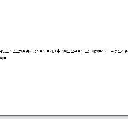
 좋았으며 스크린을 통해 공간을 만들어낸 후 와이드 오픈을 만드는 패턴플레이의 완성도가 
사이트