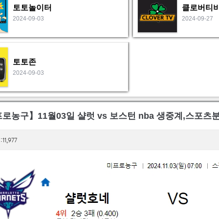
토토놀이터
클로버티
2024-09-03
2024-09-27
토토존
2024-09-03
프로농구】11월03일 샬럿 vs 보스턴 nba 생중계,스포
11,977