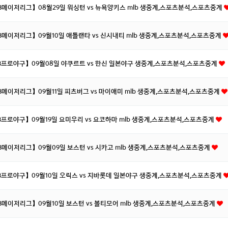
B메이저리그】08월29일 워싱턴 vs 뉴욕양키스 mlb 생중계,스포츠분석,스포츠중계
B메이저리그】09월10일 애틀랜타 vs 신시내티 mlb 생중계,스포츠분석,스포츠중계
B프로야구】09월08일 야쿠르트 vs 한신 일본야구 생중계,스포츠분석,스포츠중계
B메이저리그】09월11일 피츠버그 vs 마이애미 mlb 생중계,스포츠분석,스포츠중계
B프로야구】09월19일 요미우리 vs 요코하마 mlb 생중계,스포츠분석,스포츠중계
B메이저리그】09월09일 보스턴 vs 시카고 mlb 생중계,스포츠분석,스포츠중계
B프로야구】09월10일 오릭스 vs 지바롯데 일본야구 생중계,스포츠분석,스포츠중계
B메이저리그】09월10일 보스턴 vs 볼티모어 mlb 생중계,스포츠분석,스포츠중계